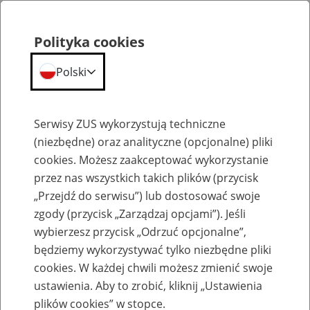
Polityka cookies
Polski
Menu
Szukaj
Serwisy ZUS wykorzystują techniczne
(niezbędne) oraz analityczne (opcjonalne) pliki
cookies. Możesz zaakceptować wykorzystanie
Szkolenia
przez nas wszystkich takich plików (przycisk
„Przejdź do serwisu”) lub dostosować swoje
zgody (przycisk „Zarządzaj opcjami”). Jeśli
wybierzesz przycisk „Odrzuć opcjonalne”,
będziemy wykorzystywać tylko niezbędne pliki
cookies. W każdej chwili możesz zmienić swoje
Zaproś ZUS do siebie - zakładanie profili
ustawienia. Aby to zrobić, kliknij „Ustawienia
eZUS w siedzibie Twojej firmy
plików cookies” w stopce.