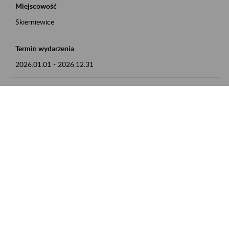
Miejscowość
Skierniewice
Termin wydarzenia
2026.01.01
-
2026.12.31
Kontakt
numer telefonu: 46 813 23 81 lub adres e-mail:
grazyna.libera@zus.pl
Zobacz także
Zaproś ZUS do siebie: Aktywni 50+