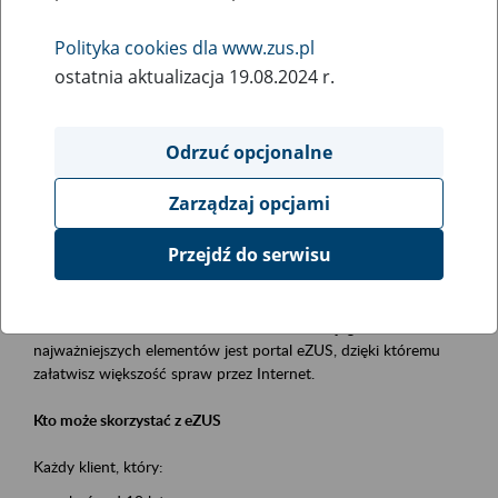
Polityka cookies dla www.zus.pl
Rodzaj wydarzenia
ostatnia aktualizacja 19.08.2024 r.
Szkolenia
Obszar merytoryczny
Odrzuć opcjonalne
obsługa klientów
Zarządzaj opcjami
Opis wydarzenia
Przejdź do serwisu
Platforma Usług Elektronicznych ZUS eZUS
to narzędzie, które ułatwia dostęp do usług świadczonych przez
Zakład Ubezpieczeń Społecznych. Jednym z jego
najważniejszych elementów jest portal eZUS, dzięki któremu
załatwisz większość spraw przez Internet.
Kto może skorzystać z eZUS
Każdy klient, który: