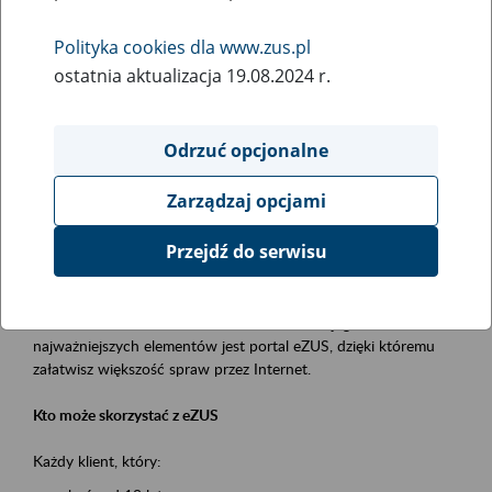
Polityka cookies dla www.zus.pl
Rodzaj wydarzenia
ostatnia aktualizacja 19.08.2024 r.
Szkolenia
Obszar merytoryczny
Odrzuć opcjonalne
obsługa klientów
Zarządzaj opcjami
Opis wydarzenia
Przejdź do serwisu
Platforma Usług Elektronicznych ZUS eZUS
to narzędzie, które ułatwia dostęp do usług świadczonych przez
Zakład Ubezpieczeń Społecznych. Jednym z jego
najważniejszych elementów jest portal eZUS, dzięki któremu
załatwisz większość spraw przez Internet.
Kto może skorzystać z eZUS
Każdy klient, który: