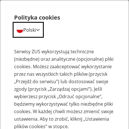
Polityka cookies
Polski
Menu
Szukaj
Serwisy ZUS wykorzystują techniczne
(niezbędne) oraz analityczne (opcjonalne) pliki
cookies. Możesz zaakceptować wykorzystanie
Szkolenia
przez nas wszystkich takich plików (przycisk
„Przejdź do serwisu”) lub dostosować swoje
zgody (przycisk „Zarządzaj opcjami”). Jeśli
wybierzesz przycisk „Odrzuć opcjonalne”,
będziemy wykorzystywać tylko niezbędne pliki
cookies. W każdej chwili możesz zmienić swoje
Zaproś ZUS do siebie - zakładanie profili
ustawienia. Aby to zrobić, kliknij „Ustawienia
eZUS w siedzibie Twojej firmy
plików cookies” w stopce.