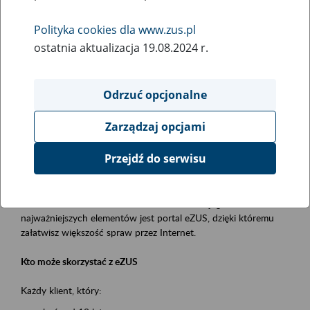
Polityka cookies dla www.zus.pl
Rodzaj wydarzenia
ostatnia aktualizacja 19.08.2024 r.
Szkolenia
Obszar merytoryczny
Odrzuć opcjonalne
obsługa klientów
Zarządzaj opcjami
Opis wydarzenia
Przejdź do serwisu
Platforma Usług Elektronicznych ZUS eZUS
to narzędzie, które ułatwia dostęp do usług świadczonych przez
Zakład Ubezpieczeń Społecznych. Jednym z jego
najważniejszych elementów jest portal eZUS, dzięki któremu
załatwisz większość spraw przez Internet.
Kto może skorzystać z eZUS
Każdy klient, który: