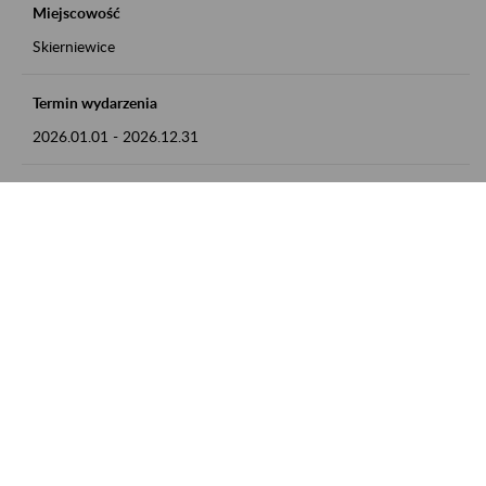
Miejscowość
Skierniewice
Termin wydarzenia
2026.01.01
-
2026.12.31
Kontakt
numer telefonu: 46 813 23 81 lub adres e-mail:
grazyna.libera@zus.pl
Zobacz także
Zaproś ZUS do siebie: Aktywni 50+