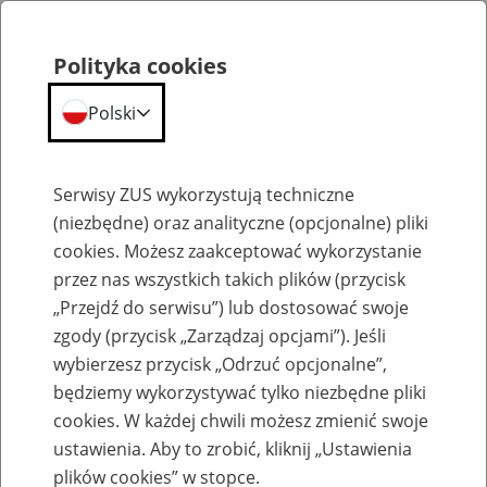
Polityka cookies
Polski
Menu
Szukaj
Serwisy ZUS wykorzystują techniczne
(niezbędne) oraz analityczne (opcjonalne) pliki
cookies. Możesz zaakceptować wykorzystanie
Szkolenia
przez nas wszystkich takich plików (przycisk
„Przejdź do serwisu”) lub dostosować swoje
zgody (przycisk „Zarządzaj opcjami”). Jeśli
wybierzesz przycisk „Odrzuć opcjonalne”,
będziemy wykorzystywać tylko niezbędne pliki
cookies. W każdej chwili możesz zmienić swoje
Zaproś ZUS do siebie - zakładanie profili
ustawienia. Aby to zrobić, kliknij „Ustawienia
eZUS w siedzibie Twojej firmy
plików cookies” w stopce.