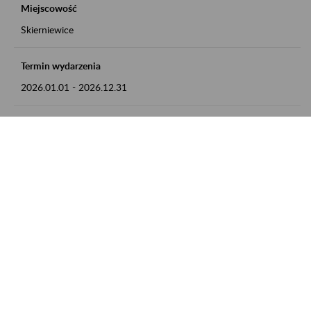
Miejscowość
Skierniewice
Termin wydarzenia
2026.01.01
-
2026.12.31
Kontakt
numer telefonu: 46 813 23 81 lub adres e-mail:
grazyna.libera@zus.pl
Zobacz także
Zaproś ZUS do siebie: Aktywni 50+