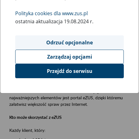
Polityka cookies dla www.zus.pl
Rodzaj wydarzenia
ostatnia aktualizacja 19.08.2024 r.
Szkolenia
Obszar merytoryczny
Odrzuć opcjonalne
obsługa klientów
Zarządzaj opcjami
Opis wydarzenia
Przejdź do serwisu
Platforma Usług Elektronicznych ZUS eZUS
to narzędzie, które ułatwia dostęp do usług świadczonych przez
Zakład Ubezpieczeń Społecznych. Jednym z jego
najważniejszych elementów jest portal eZUS, dzięki któremu
załatwisz większość spraw przez Internet.
Kto może skorzystać z eZUS
Każdy klient, który: