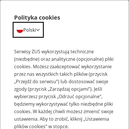
Polityka cookies
Polski
Menu
Szukaj
Serwisy ZUS wykorzystują techniczne
(niezbędne) oraz analityczne (opcjonalne) pliki
cookies. Możesz zaakceptować wykorzystanie
Szkolenia
przez nas wszystkich takich plików (przycisk
„Przejdź do serwisu”) lub dostosować swoje
zgody (przycisk „Zarządzaj opcjami”). Jeśli
wybierzesz przycisk „Odrzuć opcjonalne”,
będziemy wykorzystywać tylko niezbędne pliki
cookies. W każdej chwili możesz zmienić swoje
Zaproś ZUS do siebie - zakładanie profili
ustawienia. Aby to zrobić, kliknij „Ustawienia
eZUS w siedzibie Twojej firmy
plików cookies” w stopce.