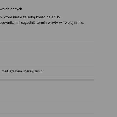
swoich danych.
eń, które niesie za sobą konto na eZUS.
cownikami i uzgodnić termin wizyty w Twojej firmie,
mail: grazyna.libera@zus.pl