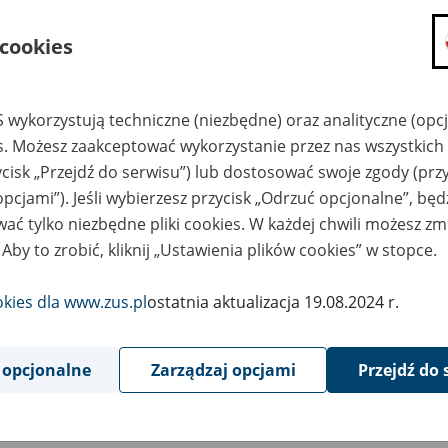
składanie wniosków i otrzymywanie n
 cookies
zadawanie pytań i otrzymywanie odpo
umawianie się na wizyty w jednostce
Jeśli jesteś osobą ubezpieczoną (np. pra
 wykorzystują techniczne (niezbędne) oraz analityczne (opc
możesz sprawdzić swoje dane zapisan
es. Możesz zaakceptować wykorzystanie przez nas wszystkich 
masz dostęp do informacji o stanie k
ycisk „Przejdź do serwisu”) lub dostosować swoje zgody (przy
masz dostęp do informacji o wystawio
opcjami”). Jeśli wybierzesz przycisk „Odrzuć opcjonalne”, bę
ać tylko niezbędne pliki cookies. W każdej chwili możesz zm
Jeśli jesteś płatnikiem składek (np. przeds
 Aby to zrobić, kliknij „Ustawienia plików cookies” w stopce.
możesz skorzystać z aplikacji ePłatnik
ubezpieczeń, wypełnisz i przekażesz
ZUS,
okies dla www.zus.pl
ostatnia aktualizacja 19.08.2024 r.
możesz złożyć wniosek o wydanie zaśw
masz dostęp do zwolnień lekarskich 
 opcjonalne
Zarządzaj opcjami
Przejdź do 
Jeśli jesteś świadczeniobiorcą
masz dostęp m.in. do formularza PIT 
do formularza PIT 40A, czyli roczneg