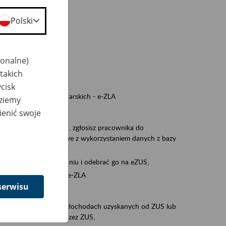
a nie odpowiedzi,
Polski
wiedzi z ZUS,
 ZUS.
cownikiem)
jonalne)
e na koncie w ZUS,
takich
onta ubezpieczonego,
cisk
nych zwolnieniach lekarskich - e-ZLA
dziemy
ienić swoje
iębiorcą)
, za pomocą której m.in. zgłosisz pracownika do
 dokumenty rozliczeniowe z wykorzystaniem danych z bazy
iadczenia o niezaleganiu i odebrać go na eZUS,
swoich pracowników - e-ZLA
serwisu
11A, czyli informacji o dochodach uzyskanych od ZUS lub
o obliczenia podatku przez ZUS,