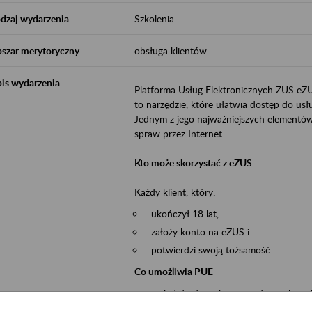
dzaj wydarzenia
Szkolenia
szar merytoryczny
obsługa klientów
is wydarzenia
Platforma Usług Elektronicznych ZUS eZ
to narzędzie, które ułatwia dostęp do u
Jednym z jego najważniejszych elementów 
spraw przez Internet.
Kto może skorzystać z eZUS
Każdy klient, który:
ukończył 18 lat,
założy konto na eZUS i
potwierdzi swoją tożsamość.
Co umożliwia PUE
wgląd do danych zgromadzonych w 
przekazywanie dokumentów ubezpiec