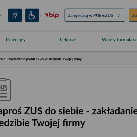
Zarejestruj w
PUE/eZUS
Za
Pracujący
Lekarze
Wzory formularz
bie - zakładanie profili eZUS w siedzibie Twojej firmy
aproś ZUS do siebie - zakładanie
iedzibie Twojej firmy