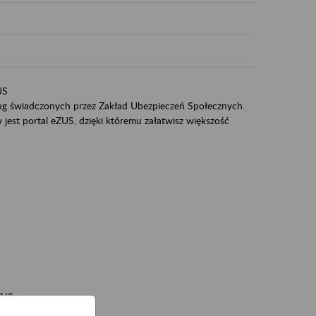
US
sług świadczonych przez Zakład Ubezpieczeń Społecznych.
jest portal eZUS, dzięki któremu załatwisz większość
ZUS,
zeniowych,