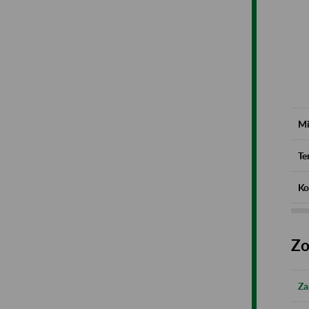
Mi
Te
Ko
Zo
Za