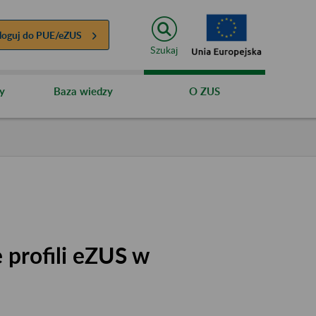
loguj do
PUE/eZUS
Szukaj
y
Baza wiedzy
O ZUS
 profili eZUS w