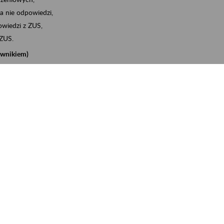
a nie odpowiedzi,
wiedzi z ZUS,
 ZUS.
cownikiem)
e na koncie w ZUS,
onta ubezpieczonego,
nych zwolnieniach lekarskich - e-ZLA
iębiorcą)
, za pomocą której m.in. zgłosisz pracownika do
 dokumenty rozliczeniowe z wykorzystaniem danych z bazy
iadczenia o niezaleganiu i odebrać go na eZUS,
swoich pracowników - e-ZLA
11A, czyli informacji o dochodach uzyskanych od ZUS lub
o obliczenia podatku przez ZUS,