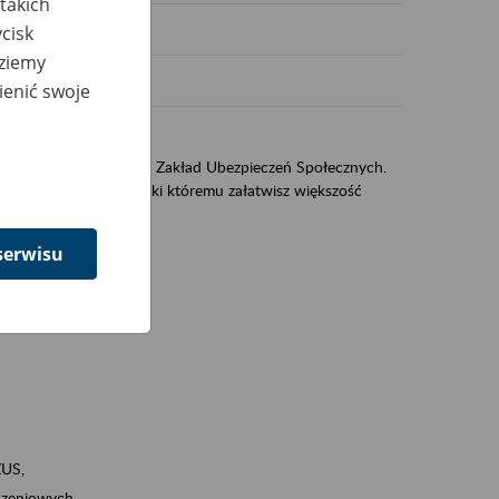
takich
cisk
dziemy
ienić swoje
US
sług świadczonych przez Zakład Ubezpieczeń Społecznych.
jest portal eZUS, dzięki któremu załatwisz większość
serwisu
ZUS,
zeniowych,