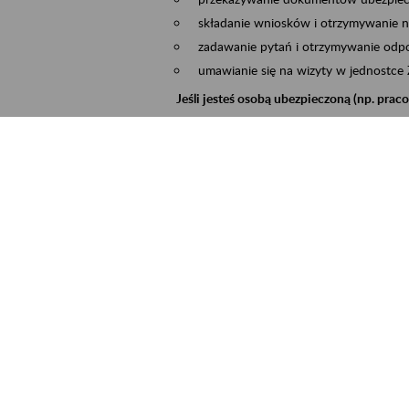
składanie wniosków i otrzymywanie n
zadawanie pytań i otrzymywanie odpo
umawianie się na wizyty w jednostce
Jeśli jesteś osobą ubezpieczoną (np. pra
możesz sprawdzić swoje dane zapisan
masz dostęp do informacji o stanie k
masz dostęp do informacji o wystawio
Jeśli jesteś płatnikiem składek (np. przeds
możesz skorzystać z aplikacji ePłatnik
ubezpieczeń, wypełnisz i przekażesz
ZUS,
możesz złożyć wniosek o wydanie zaśw
masz dostęp do zwolnień lekarskich 
Jeśli jesteś świadczeniobiorcą
masz dostęp m.in. do formularza PIT 
do formularza PIT 40A, czyli roczneg