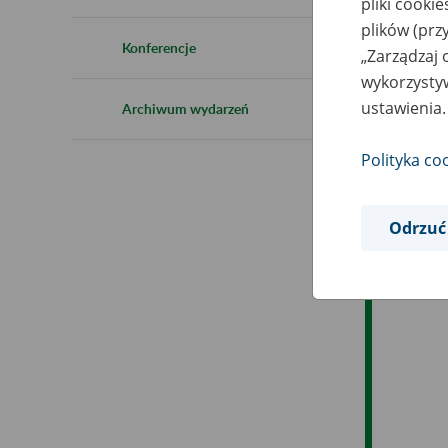
pliki cooki
Ro
plików (prz
Konferencje
„Zarządzaj 
Ob
wykorzystyw
ustawienia.
Archiwum wydarzeń
Op
Polityka co
Odrzuć