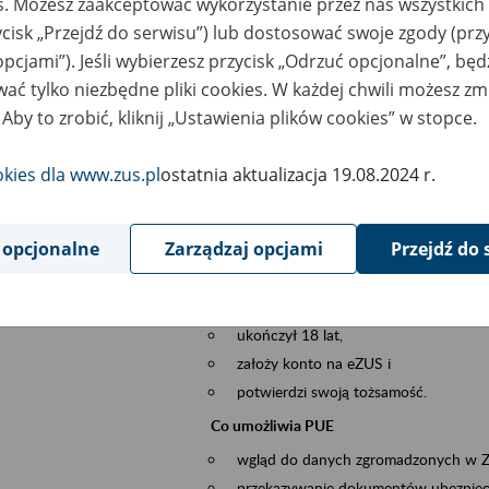
es. Możesz zaakceptować wykorzystanie przez nas wszystkich 
dzaj wydarzenia
Szkolenia
ycisk „Przejdź do serwisu”) lub dostosować swoje zgody (przy
opcjami”). Jeśli wybierzesz przycisk „Odrzuć opcjonalne”, bę
szar merytoryczny
obsługa klientów
ać tylko niezbędne pliki cookies. W każdej chwili możesz zm
 Aby to zrobić, kliknij „Ustawienia plików cookies” w stopce.
is wydarzenia
Platforma Usług Elektronicznych ZUS eZ
to narzędzie, które ułatwia dostęp do u
okies dla www.zus.pl
ostatnia aktualizacja 19.08.2024 r.
Jednym z jego najważniejszych elementów 
spraw przez Internet.
 opcjonalne
Zarządzaj opcjami
Przejdź do 
Kto może skorzystać z eZUS
Każdy klient, który:
ukończył 18 lat,
założy konto na eZUS i
potwierdzi swoją tożsamość.
Co umożliwia PUE
wgląd do danych zgromadzonych w 
przekazywanie dokumentów ubezpiec