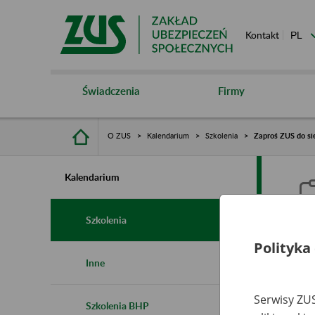
Kontakt
Świadczenia
Firmy
O ZUS
Kalendarium
Szkolenia
Zaproś ZUS do sie
Kalendarium
Szkolenia
Polityka
Z
Inne
s
Serwisy ZUS
Szkolenia BHP