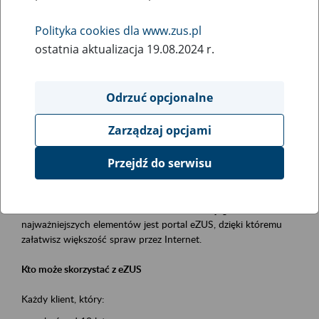
Polityka cookies dla www.zus.pl
Rodzaj wydarzenia
ostatnia aktualizacja 19.08.2024 r.
Szkolenia
Obszar merytoryczny
Odrzuć opcjonalne
obsługa klientów
Zarządzaj opcjami
Opis wydarzenia
Przejdź do serwisu
Platforma Usług Elektronicznych ZUS eZUS
to narzędzie, które ułatwia dostęp do usług świadczonych przez
Zakład Ubezpieczeń Społecznych. Jednym z jego
najważniejszych elementów jest portal eZUS, dzięki któremu
załatwisz większość spraw przez Internet.
Kto może skorzystać z eZUS
Każdy klient, który: