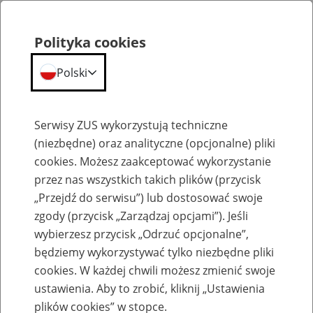
Polityka cookies
Polski
Menu
Szukaj
Serwisy ZUS wykorzystują techniczne
(niezbędne) oraz analityczne (opcjonalne) pliki
cookies. Możesz zaakceptować wykorzystanie
Szkolenia
przez nas wszystkich takich plików (przycisk
„Przejdź do serwisu”) lub dostosować swoje
zgody (przycisk „Zarządzaj opcjami”). Jeśli
wybierzesz przycisk „Odrzuć opcjonalne”,
będziemy wykorzystywać tylko niezbędne pliki
cookies. W każdej chwili możesz zmienić swoje
Zaproś ZUS do siebie - zakładanie profili
ustawienia. Aby to zrobić, kliknij „Ustawienia
eZUS w siedzibie Twojej firmy
plików cookies” w stopce.