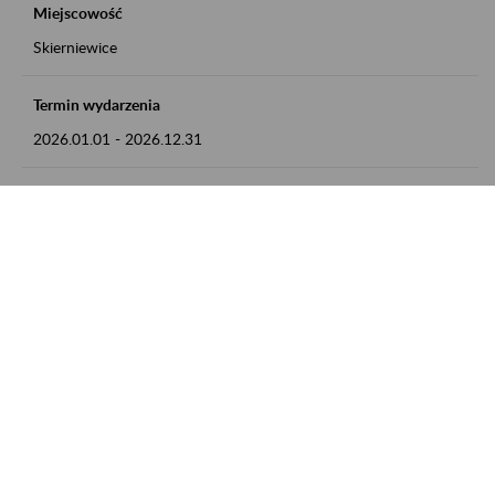
Miejscowość
Skierniewice
Termin wydarzenia
2026.01.01
-
2026.12.31
Kontakt
numer telefonu: 46 813 23 81 lub adres e-mail:
grazyna.libera@zus.pl
Zobacz także
Zaproś ZUS do siebie: Aktywni 50+