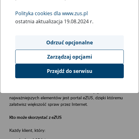
Polityka cookies dla www.zus.pl
Rodzaj wydarzenia
ostatnia aktualizacja 19.08.2024 r.
Szkolenia
Obszar merytoryczny
Odrzuć opcjonalne
obsługa klientów
Zarządzaj opcjami
Opis wydarzenia
Przejdź do serwisu
Platforma Usług Elektronicznych ZUS eZUS
to narzędzie, które ułatwia dostęp do usług świadczonych przez
Zakład Ubezpieczeń Społecznych. Jednym z jego
najważniejszych elementów jest portal eZUS, dzięki któremu
załatwisz większość spraw przez Internet.
Kto może skorzystać z eZUS
Każdy klient, który: