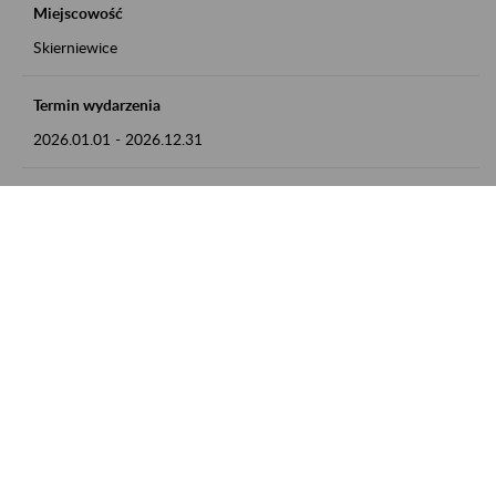
Miejscowość
Skierniewice
Termin wydarzenia
2026.01.01
-
2026.12.31
Kontakt
numer telefonu: 46 813 23 81 lub adres e-mail:
grazyna.libera@zus.pl
Zobacz także
Zaproś ZUS do siebie: Aktywni 50+