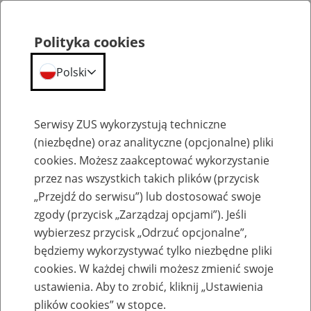
Polityka cookies
Polski
Menu
Szukaj
Serwisy ZUS wykorzystują techniczne
(niezbędne) oraz analityczne (opcjonalne) pliki
cookies. Możesz zaakceptować wykorzystanie
Szkolenia
przez nas wszystkich takich plików (przycisk
„Przejdź do serwisu”) lub dostosować swoje
zgody (przycisk „Zarządzaj opcjami”). Jeśli
wybierzesz przycisk „Odrzuć opcjonalne”,
będziemy wykorzystywać tylko niezbędne pliki
cookies. W każdej chwili możesz zmienić swoje
Zaproś ZUS do siebie - zakładanie profili
ustawienia. Aby to zrobić, kliknij „Ustawienia
eZUS w siedzibie Twojej firmy
plików cookies” w stopce.