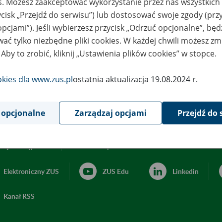
es. Możesz zaakceptować wykorzystanie przez nas wszystkich 
ycisk „Przejdź do serwisu”) lub dostosować swoje zgody (przy
opcjami”). Jeśli wybierzesz przycisk „Odrzuć opcjonalne”, bę
ać tylko niezbędne pliki cookies. W każdej chwili możesz zm
 Aby to zrobić, kliknij „Ustawienia plików cookies” w stopce.
okies dla www.zus.pl
ostatnia aktualizacja 19.08.2024 r.
 opcjonalne
Zarządzaj opcjami
Przejdź do 
acja dostępności
Ustawienia plików cookies
Elektroniczny ZUS
ZUS Edu
Linkedin
Kanał RSS