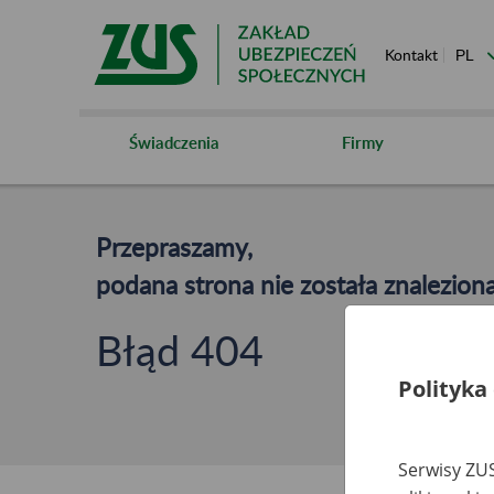
Kontakt
Świadczenia
Firmy
Przepraszamy,
podana strona nie została znaleziona
Błąd 404
Polityka
Serwisy ZUS