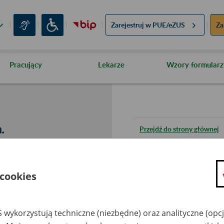
Zarejestruj w
PUE/eZUS
Za
Pracujący
Lekarze
Wzory formularz
.
Przejdź do strony głównej
Wróć do poprzedniej stron
 cookies
Przejdź do mapy serwisu
 wykorzystują techniczne (niezbędne) oraz analityczne (opc