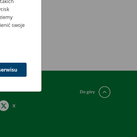
takich
cisk
dziemy
ienić swoje
serwisu
Do góry
X