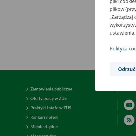
pliki cooki
plików (prz
„Zarządzaj 
wykorzystyw
ustawienia.
Polityka co
Odrzuć
Zamówienia publiczne
Deklar
Oferty pracy w ZUS
Praktyki i staże w ZUS
Konkursy ofert
Mienie zbędne
Mapa serwisu