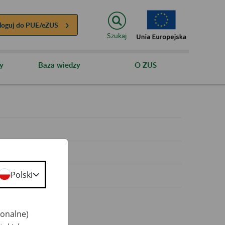
loguj do
PUE/eZUS
Szukaj
y
Baza wiedzy
O ZUS
y
Polski
jonalne)