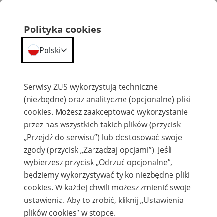
Polityka cookies
Polski
Menu
Szukaj
Serwisy ZUS wykorzystują techniczne
(niezbędne) oraz analityczne (opcjonalne) pliki
Przepraszamy,
cookies. Możesz zaakceptować wykorzystanie
podana strona nie została znaleziona.
przez nas wszystkich takich plików (przycisk
„Przejdź do serwisu”) lub dostosować swoje
Błąd 404
zgody (przycisk „Zarządzaj opcjami”). Jeśli
wybierzesz przycisk „Odrzuć opcjonalne”,
będziemy wykorzystywać tylko niezbędne pliki
cookies. W każdej chwili możesz zmienić swoje
ustawienia. Aby to zrobić, kliknij „Ustawienia
Przejdź do strony głównej
plików cookies” w stopce.