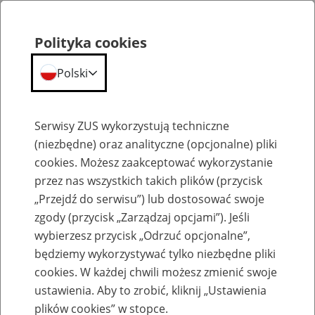
Polityka cookies
Polski
Menu
Szukaj
Serwisy ZUS wykorzystują techniczne
(niezbędne) oraz analityczne (opcjonalne) pliki
Przepraszamy,
cookies. Możesz zaakceptować wykorzystanie
podana strona nie została znaleziona.
przez nas wszystkich takich plików (przycisk
„Przejdź do serwisu”) lub dostosować swoje
Błąd 404
zgody (przycisk „Zarządzaj opcjami”). Jeśli
wybierzesz przycisk „Odrzuć opcjonalne”,
będziemy wykorzystywać tylko niezbędne pliki
cookies. W każdej chwili możesz zmienić swoje
ustawienia. Aby to zrobić, kliknij „Ustawienia
Przejdź do strony głównej
plików cookies” w stopce.