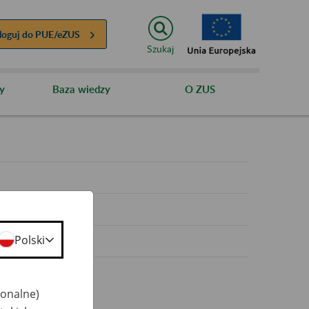
loguj do
PUE/eZUS
Szukaj
y
Baza wiedzy
O ZUS
y
Polski
jonalne)