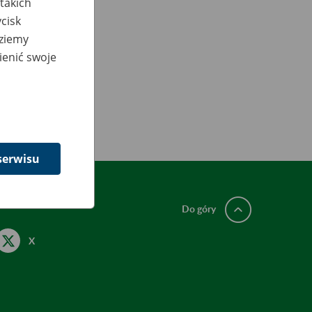
takich
cisk
dziemy
ienić swoje
serwisu
Do góry
X