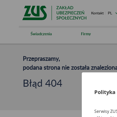
Kontakt
Świadczenia
Firmy
Przepraszamy,
podana strona nie została znaleziona
Błąd 404
Polityka
Serwisy ZUS