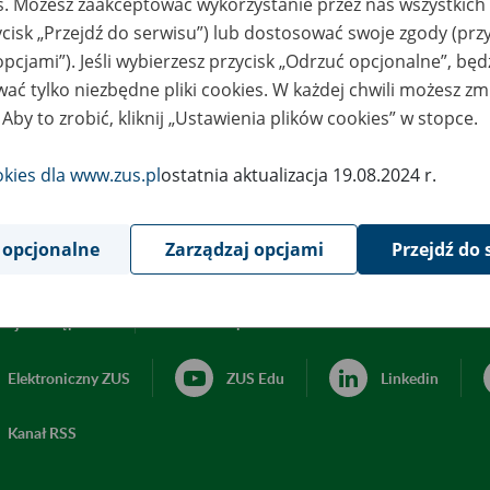
es. Możesz zaakceptować wykorzystanie przez nas wszystkich 
ycisk „Przejdź do serwisu”) lub dostosować swoje zgody (przy
opcjami”). Jeśli wybierzesz przycisk „Odrzuć opcjonalne”, bę
ać tylko niezbędne pliki cookies. W każdej chwili możesz zm
 Aby to zrobić, kliknij „Ustawienia plików cookies” w stopce.
okies dla www.zus.pl
ostatnia aktualizacja 19.08.2024 r.
 opcjonalne
Zarządzaj opcjami
Przejdź do 
acja dostępności
Ustawienia plików cookies
Elektroniczny ZUS
ZUS Edu
Linkedin
Kanał RSS