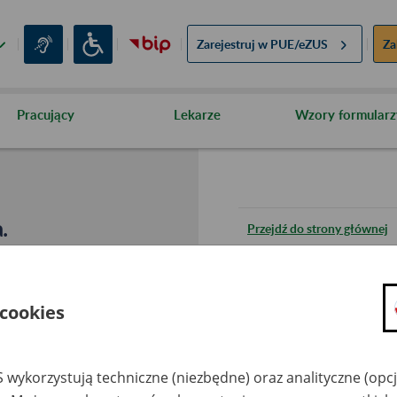
Zarejestruj w
PUE/eZUS
Za
Pracujący
Lekarze
Wzory formularz
.
Przejdź do strony głównej
Wróć do poprzedniej stron
 cookies
Przejdź do mapy serwisu
 wykorzystują techniczne (niezbędne) oraz analityczne (opc