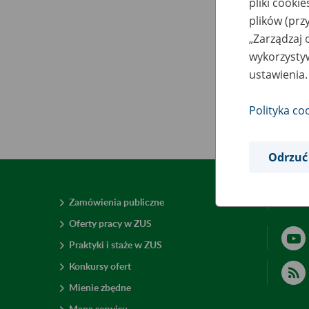
pliki cooki
plików (prz
„Zarządzaj 
wykorzystyw
ustawienia.
Polityka co
Odrzuć
Zamówienia publiczne
Deklar
Oferty pracy w ZUS
Praktyki i staże w ZUS
Konkursy ofert
Mienie zbędne
Mapa serwisu