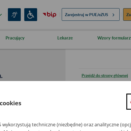
Zarejestruj w
PUE/eZUS
Za
Pracujący
Lekarze
Wzory formularz
.
Przejdź do strony głównej
Wróć do poprzedniej stron
 cookies
Przejdź do mapy serwisu
 wykorzystują techniczne (niezbędne) oraz analityczne (opc