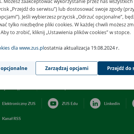
es. Możesz zaakceptować wykorzystanie przez nas wszystkich 
ycisk „Przejdź do serwisu”) lub dostosować swoje zgody (przy
opcjami”). Jeśli wybierzesz przycisk „Odrzuć opcjonalne”, bę
ać tylko niezbędne pliki cookies. W każdej chwili możesz zm
 Aby to zrobić, kliknij „Ustawienia plików cookies” w stopce.
okies dla www.zus.pl
ostatnia aktualizacja 19.08.2024 r.
 opcjonalne
Zarządzaj opcjami
Przejdź do 
acja dostępności
Ustawienia plików cookies
Elektroniczny ZUS
ZUS Edu
Linkedin
Kanał RSS