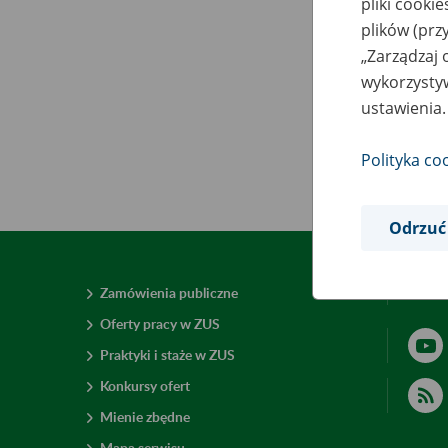
pliki cooki
plików (prz
„Zarządzaj 
wykorzystyw
ustawienia.
Polityka co
Odrzuć
Zamówienia publiczne
Deklar
Oferty pracy w ZUS
Praktyki i staże w ZUS
Konkursy ofert
Mienie zbędne
Mapa serwisu