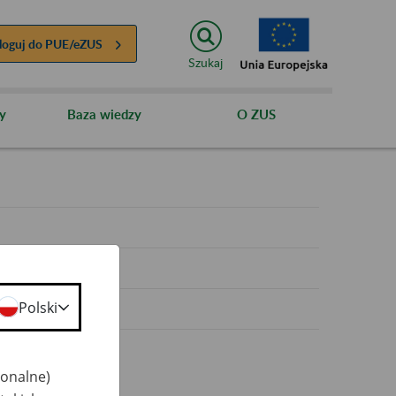
loguj do
PUE/eZUS
Szukaj
y
Baza wiedzy
O ZUS
y
Polski
jonalne)