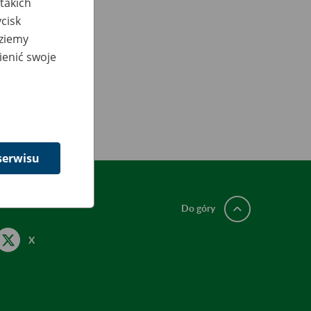
takich
cisk
dziemy
ienić swoje
serwisu
Do góry
X