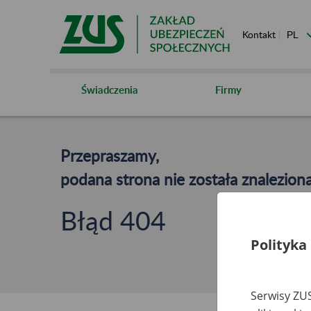
Kontakt
Świadczenia
Firmy
Przepraszamy,
podana strona nie została znaleziona
Błąd 404
Polityka
Serwisy ZUS