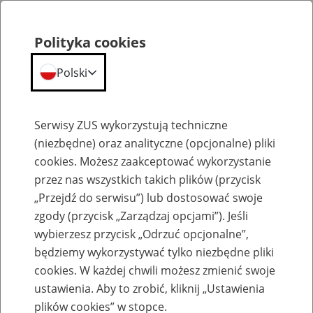
Polityka cookies
Polski
Menu
Szukaj
Serwisy ZUS wykorzystują techniczne
(niezbędne) oraz analityczne (opcjonalne) pliki
Przepraszamy,
cookies. Możesz zaakceptować wykorzystanie
podana strona nie została znaleziona.
przez nas wszystkich takich plików (przycisk
„Przejdź do serwisu”) lub dostosować swoje
Błąd 404
zgody (przycisk „Zarządzaj opcjami”). Jeśli
wybierzesz przycisk „Odrzuć opcjonalne”,
będziemy wykorzystywać tylko niezbędne pliki
cookies. W każdej chwili możesz zmienić swoje
ustawienia. Aby to zrobić, kliknij „Ustawienia
Przejdź do strony głównej
plików cookies” w stopce.