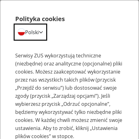
Polityka cookies
Polski
Menu
Szukaj
Serwisy ZUS wykorzystują techniczne
(niezbędne) oraz analityczne (opcjonalne) pliki
Przepraszamy,
cookies. Możesz zaakceptować wykorzystanie
podana strona nie została znaleziona.
przez nas wszystkich takich plików (przycisk
„Przejdź do serwisu”) lub dostosować swoje
Błąd 404
zgody (przycisk „Zarządzaj opcjami”). Jeśli
wybierzesz przycisk „Odrzuć opcjonalne”,
będziemy wykorzystywać tylko niezbędne pliki
cookies. W każdej chwili możesz zmienić swoje
ustawienia. Aby to zrobić, kliknij „Ustawienia
Przejdź do strony głównej
plików cookies” w stopce.