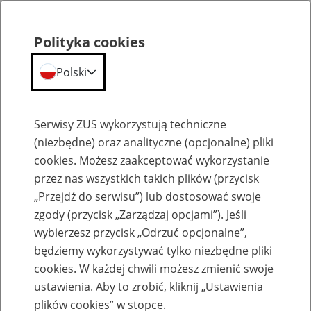
Polityka cookies
Polski
Menu
Szukaj
Serwisy ZUS wykorzystują techniczne
(niezbędne) oraz analityczne (opcjonalne) pliki
Przepraszamy,
cookies. Możesz zaakceptować wykorzystanie
podana strona nie została znaleziona.
przez nas wszystkich takich plików (przycisk
„Przejdź do serwisu”) lub dostosować swoje
Błąd 404
zgody (przycisk „Zarządzaj opcjami”). Jeśli
wybierzesz przycisk „Odrzuć opcjonalne”,
będziemy wykorzystywać tylko niezbędne pliki
cookies. W każdej chwili możesz zmienić swoje
ustawienia. Aby to zrobić, kliknij „Ustawienia
Przejdź do strony głównej
plików cookies” w stopce.