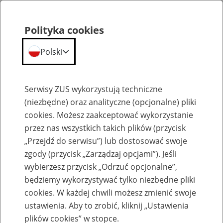
Polityka cookies
Polski
Menu
Szukaj
Serwisy ZUS wykorzystują techniczne
(niezbędne) oraz analityczne (opcjonalne) pliki
Przepraszamy,
cookies. Możesz zaakceptować wykorzystanie
podana strona nie została znaleziona.
przez nas wszystkich takich plików (przycisk
„Przejdź do serwisu”) lub dostosować swoje
Błąd 404
zgody (przycisk „Zarządzaj opcjami”). Jeśli
wybierzesz przycisk „Odrzuć opcjonalne”,
będziemy wykorzystywać tylko niezbędne pliki
cookies. W każdej chwili możesz zmienić swoje
ustawienia. Aby to zrobić, kliknij „Ustawienia
Przejdź do strony głównej
plików cookies” w stopce.