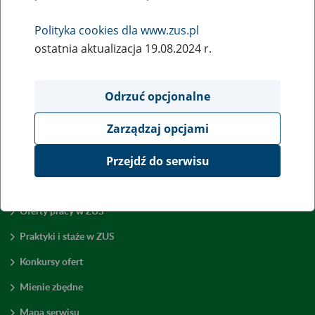
Wróć do poprzedniej strony
Polityka cookies dla www.zus.pl
ostatnia aktualizacja 19.08.2024 r.
Przejdź do mapy serwisu
Odrzuć opcjonalne
Zarządzaj opcjami
Przejdź do serwisu
Zamówienia publiczne
Oferty pracy w ZUS
Praktyki i staże w ZUS
Konkursy ofert
Mienie zbędne
Mapa serwisu