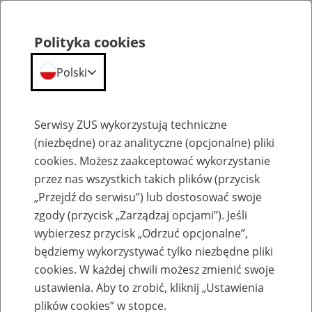
Polityka cookies
Polski
Menu
Szukaj
Serwisy ZUS wykorzystują techniczne
(niezbędne) oraz analityczne (opcjonalne) pliki
Przepraszamy,
cookies. Możesz zaakceptować wykorzystanie
podana strona nie została znaleziona.
przez nas wszystkich takich plików (przycisk
„Przejdź do serwisu”) lub dostosować swoje
Błąd 404
zgody (przycisk „Zarządzaj opcjami”). Jeśli
wybierzesz przycisk „Odrzuć opcjonalne”,
będziemy wykorzystywać tylko niezbędne pliki
cookies. W każdej chwili możesz zmienić swoje
ustawienia. Aby to zrobić, kliknij „Ustawienia
Przejdź do strony głównej
plików cookies” w stopce.