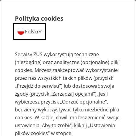
Polityka cookies
Polski
Menu
Szukaj
Serwisy ZUS wykorzystują techniczne
(niezbędne) oraz analityczne (opcjonalne) pliki
Przepraszamy,
cookies. Możesz zaakceptować wykorzystanie
podana strona nie została znaleziona.
przez nas wszystkich takich plików (przycisk
„Przejdź do serwisu”) lub dostosować swoje
Błąd 404
zgody (przycisk „Zarządzaj opcjami”). Jeśli
wybierzesz przycisk „Odrzuć opcjonalne”,
będziemy wykorzystywać tylko niezbędne pliki
cookies. W każdej chwili możesz zmienić swoje
ustawienia. Aby to zrobić, kliknij „Ustawienia
Przejdź do strony głównej
plików cookies” w stopce.