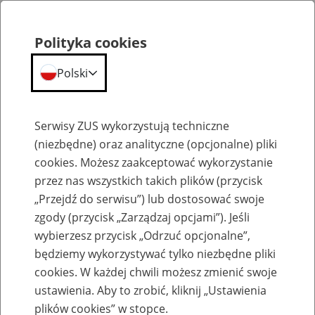
Polityka cookies
Polski
Menu
Szukaj
Serwisy ZUS wykorzystują techniczne
(niezbędne) oraz analityczne (opcjonalne) pliki
Przepraszamy,
cookies. Możesz zaakceptować wykorzystanie
podana strona nie została znaleziona.
przez nas wszystkich takich plików (przycisk
„Przejdź do serwisu”) lub dostosować swoje
Błąd 404
zgody (przycisk „Zarządzaj opcjami”). Jeśli
wybierzesz przycisk „Odrzuć opcjonalne”,
będziemy wykorzystywać tylko niezbędne pliki
cookies. W każdej chwili możesz zmienić swoje
ustawienia. Aby to zrobić, kliknij „Ustawienia
Przejdź do strony głównej
plików cookies” w stopce.