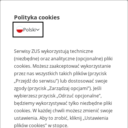
Polityka cookies
Polski
Menu
Szukaj
Serwisy ZUS wykorzystują techniczne
(niezbędne) oraz analityczne (opcjonalne) pliki
Przepraszamy,
cookies. Możesz zaakceptować wykorzystanie
podana strona nie została znaleziona.
przez nas wszystkich takich plików (przycisk
„Przejdź do serwisu”) lub dostosować swoje
Błąd 404
zgody (przycisk „Zarządzaj opcjami”). Jeśli
wybierzesz przycisk „Odrzuć opcjonalne”,
będziemy wykorzystywać tylko niezbędne pliki
cookies. W każdej chwili możesz zmienić swoje
ustawienia. Aby to zrobić, kliknij „Ustawienia
Przejdź do strony głównej
plików cookies” w stopce.