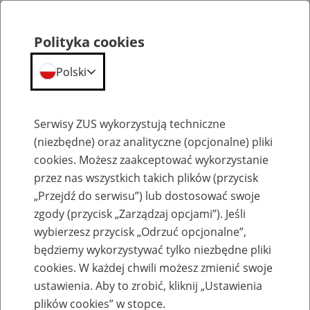
Polityka cookies
Polski
Menu
Szukaj
Serwisy ZUS wykorzystują techniczne
(niezbędne) oraz analityczne (opcjonalne) pliki
Przepraszamy,
cookies. Możesz zaakceptować wykorzystanie
podana strona nie została znaleziona.
przez nas wszystkich takich plików (przycisk
„Przejdź do serwisu”) lub dostosować swoje
Błąd 404
zgody (przycisk „Zarządzaj opcjami”). Jeśli
wybierzesz przycisk „Odrzuć opcjonalne”,
będziemy wykorzystywać tylko niezbędne pliki
cookies. W każdej chwili możesz zmienić swoje
ustawienia. Aby to zrobić, kliknij „Ustawienia
Przejdź do strony głównej
plików cookies” w stopce.