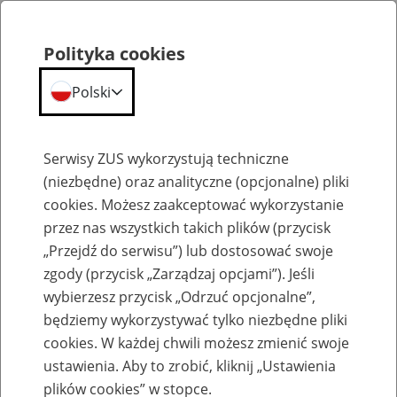
Polityka cookies
Polski
Menu
Szukaj
Serwisy ZUS wykorzystują techniczne
(niezbędne) oraz analityczne (opcjonalne) pliki
Przepraszamy,
cookies. Możesz zaakceptować wykorzystanie
podana strona nie została znaleziona.
przez nas wszystkich takich plików (przycisk
„Przejdź do serwisu”) lub dostosować swoje
Błąd 404
zgody (przycisk „Zarządzaj opcjami”). Jeśli
wybierzesz przycisk „Odrzuć opcjonalne”,
będziemy wykorzystywać tylko niezbędne pliki
cookies. W każdej chwili możesz zmienić swoje
ustawienia. Aby to zrobić, kliknij „Ustawienia
Przejdź do strony głównej
plików cookies” w stopce.