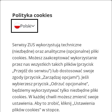
Polityka cookies
Polski
Menu
Szukaj
Serwisy ZUS wykorzystują techniczne
(niezbędne) oraz analityczne (opcjonalne) pliki
Przepraszamy,
cookies. Możesz zaakceptować wykorzystanie
podana strona nie została znaleziona.
przez nas wszystkich takich plików (przycisk
„Przejdź do serwisu”) lub dostosować swoje
Błąd 404
zgody (przycisk „Zarządzaj opcjami”). Jeśli
wybierzesz przycisk „Odrzuć opcjonalne”,
będziemy wykorzystywać tylko niezbędne pliki
cookies. W każdej chwili możesz zmienić swoje
ustawienia. Aby to zrobić, kliknij „Ustawienia
Przejdź do strony głównej
plików cookies” w stopce.