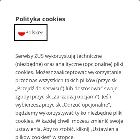
Polityka cookies
Polski
Menu
Szukaj
Serwisy ZUS wykorzystują techniczne
(niezbędne) oraz analityczne (opcjonalne) pliki
Przepraszamy,
cookies. Możesz zaakceptować wykorzystanie
podana strona nie została znaleziona.
przez nas wszystkich takich plików (przycisk
„Przejdź do serwisu”) lub dostosować swoje
Błąd 404
zgody (przycisk „Zarządzaj opcjami”). Jeśli
wybierzesz przycisk „Odrzuć opcjonalne”,
będziemy wykorzystywać tylko niezbędne pliki
cookies. W każdej chwili możesz zmienić swoje
ustawienia. Aby to zrobić, kliknij „Ustawienia
Przejdź do strony głównej
plików cookies” w stopce.