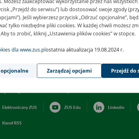
es. Możesz zaakceptować wykorzystanie przez nas wszystkich 
ycisk „Przejdź do serwisu”) lub dostosować swoje zgody (przy
opcjami”). Jeśli wybierzesz przycisk „Odrzuć opcjonalne”, bę
ać tylko niezbędne pliki cookies. W każdej chwili możesz zm
 Aby to zrobić, kliknij „Ustawienia plików cookies” w stopce.
okies dla www.zus.pl
ostatnia aktualizacja 19.08.2024 r.
 opcjonalne
Zarządzaj opcjami
Przejdź do 
acja dostępności
Ustawienia plików cookies
Elektroniczny ZUS
ZUS Edu
Linkedin
Kanał RSS