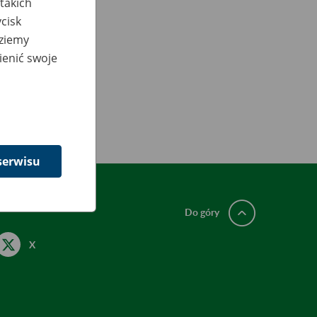
takich
cisk
dziemy
ienić swoje
serwisu
Do góry
X