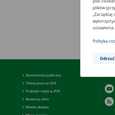
pliki cooki
plików (prz
„Zarządzaj 
wykorzystyw
ustawienia.
Polityka co
Odrzuć
Zamówienia publiczne
Deklar
Oferty pracy w ZUS
Praktyki i staże w ZUS
Konkursy ofert
Mienie zbędne
Mapa serwisu