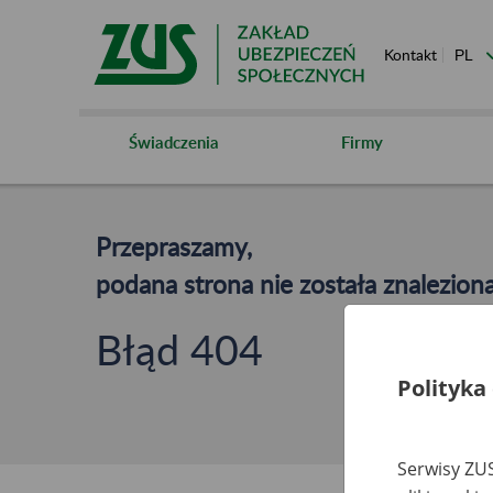
Kontakt
Świadczenia
Firmy
Przepraszamy,
podana strona nie została znaleziona
Błąd 404
Polityka
Serwisy ZUS