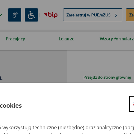
Zarejestruj w
PUE/eZUS
Za
Pracujący
Lekarze
Wzory formularz
.
Przejdź do strony głównej
Wróć do poprzedniej stron
 cookies
Przejdź do mapy serwisu
 wykorzystują techniczne (niezbędne) oraz analityczne (opc