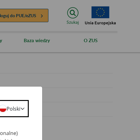
loguj do
PUE/eZUS
Szukaj
y
Baza wiedzy
O ZUS
y
Polski
jonalne)