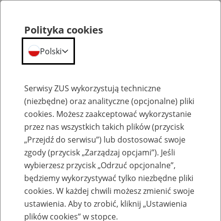
Polityka cookies
Polski
Menu
Szukaj
Serwisy ZUS wykorzystują techniczne
(niezbędne) oraz analityczne (opcjonalne) pliki
Przepraszamy,
cookies. Możesz zaakceptować wykorzystanie
podana strona nie została znaleziona.
przez nas wszystkich takich plików (przycisk
„Przejdź do serwisu”) lub dostosować swoje
Błąd 404
zgody (przycisk „Zarządzaj opcjami”). Jeśli
wybierzesz przycisk „Odrzuć opcjonalne”,
będziemy wykorzystywać tylko niezbędne pliki
cookies. W każdej chwili możesz zmienić swoje
ustawienia. Aby to zrobić, kliknij „Ustawienia
Przejdź do strony głównej
plików cookies” w stopce.