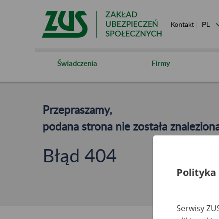
Kontakt
Świadczenia
Firmy
Przepraszamy,
podana strona nie została znaleziona
Błąd 404
Polityka
Serwisy ZUS