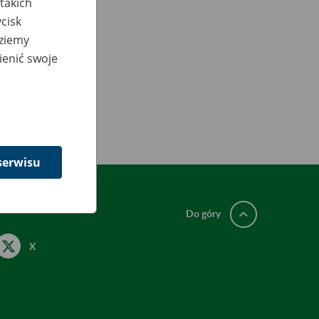
takich
cisk
dziemy
ienić swoje
serwisu
Do góry
X