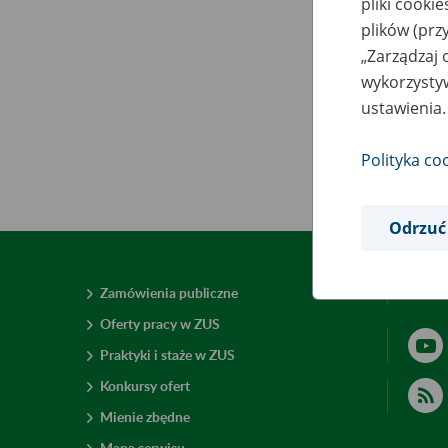
pliki cooki
plików (prz
„Zarządzaj 
wykorzystyw
ustawienia.
Polityka co
Odrzuć
Zamówienia publiczne
Deklar
Oferty pracy w ZUS
Praktyki i staże w ZUS
Konkursy ofert
Mienie zbędne
Mapa serwisu