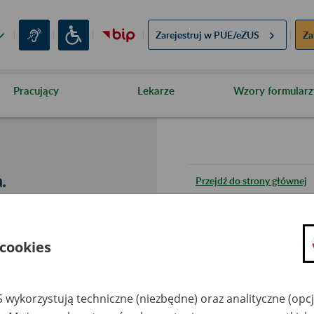
Zarejestruj w
PUE/eZUS
Za
Pracujący
Lekarze
Wzory formularz
.
Przejdź do strony głównej
Wróć do poprzedniej stron
 cookies
Przejdź do mapy serwisu
 wykorzystują techniczne (niezbędne) oraz analityczne (opc