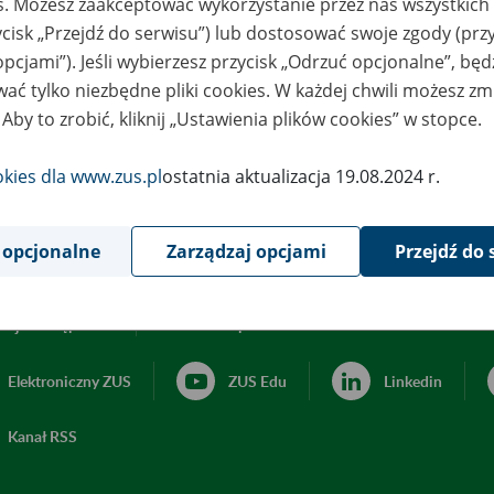
es. Możesz zaakceptować wykorzystanie przez nas wszystkich 
ycisk „Przejdź do serwisu”) lub dostosować swoje zgody (przy
opcjami”). Jeśli wybierzesz przycisk „Odrzuć opcjonalne”, bę
ać tylko niezbędne pliki cookies. W każdej chwili możesz zm
 Aby to zrobić, kliknij „Ustawienia plików cookies” w stopce.
okies dla www.zus.pl
ostatnia aktualizacja 19.08.2024 r.
 opcjonalne
Zarządzaj opcjami
Przejdź do 
acja dostępności
Ustawienia plików cookies
Elektroniczny ZUS
ZUS Edu
Linkedin
Kanał RSS