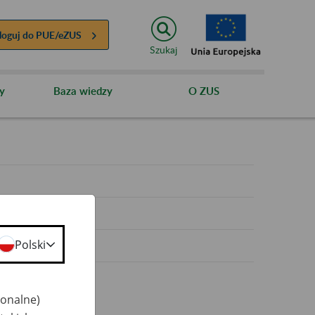
loguj do
PUE/eZUS
Szukaj
y
Baza wiedzy
O ZUS
y
Polski
jonalne)