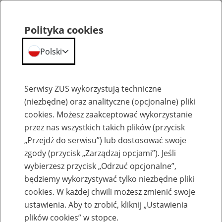
Polityka cookies
Polski
Menu
Szukaj
Serwisy ZUS wykorzystują techniczne
(niezbędne) oraz analityczne (opcjonalne) pliki
Przepraszamy,
cookies. Możesz zaakceptować wykorzystanie
podana strona nie została znaleziona.
przez nas wszystkich takich plików (przycisk
„Przejdź do serwisu”) lub dostosować swoje
Błąd 404
zgody (przycisk „Zarządzaj opcjami”). Jeśli
wybierzesz przycisk „Odrzuć opcjonalne”,
będziemy wykorzystywać tylko niezbędne pliki
cookies. W każdej chwili możesz zmienić swoje
ustawienia. Aby to zrobić, kliknij „Ustawienia
Przejdź do strony głównej
plików cookies” w stopce.