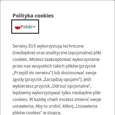
Polityka cookies
Polski
Menu
Szukaj
Serwisy ZUS wykorzystują techniczne
(niezbędne) oraz analityczne (opcjonalne) pliki
Przepraszamy,
cookies. Możesz zaakceptować wykorzystanie
podana strona nie została znaleziona.
przez nas wszystkich takich plików (przycisk
„Przejdź do serwisu”) lub dostosować swoje
Błąd 404
zgody (przycisk „Zarządzaj opcjami”). Jeśli
wybierzesz przycisk „Odrzuć opcjonalne”,
będziemy wykorzystywać tylko niezbędne pliki
cookies. W każdej chwili możesz zmienić swoje
ustawienia. Aby to zrobić, kliknij „Ustawienia
Przejdź do strony głównej
plików cookies” w stopce.