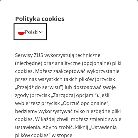
Polityka cookies
Polski
Menu
Szukaj
Serwisy ZUS wykorzystują techniczne
(niezbędne) oraz analityczne (opcjonalne) pliki
Przepraszamy,
cookies. Możesz zaakceptować wykorzystanie
podana strona nie została znaleziona.
przez nas wszystkich takich plików (przycisk
„Przejdź do serwisu”) lub dostosować swoje
Błąd 404
zgody (przycisk „Zarządzaj opcjami”). Jeśli
wybierzesz przycisk „Odrzuć opcjonalne”,
będziemy wykorzystywać tylko niezbędne pliki
cookies. W każdej chwili możesz zmienić swoje
ustawienia. Aby to zrobić, kliknij „Ustawienia
Przejdź do strony głównej
plików cookies” w stopce.