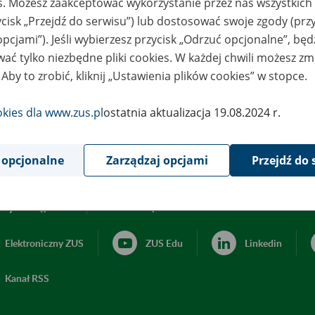
es. Możesz zaakceptować wykorzystanie przez nas wszystkich 
ycisk „Przejdź do serwisu”) lub dostosować swoje zgody (przy
opcjami”). Jeśli wybierzesz przycisk „Odrzuć opcjonalne”, bę
ać tylko niezbędne pliki cookies. W każdej chwili możesz zm
 Aby to zrobić, kliknij „Ustawienia plików cookies” w stopce.
okies dla www.zus.pl
ostatnia aktualizacja 19.08.2024 r.
 opcjonalne
Zarządzaj opcjami
Przejdź do 
acja dostępności
Ustawienia plików cookies
Elektroniczny ZUS
ZUS Edu
Linkedin
Kanał RSS