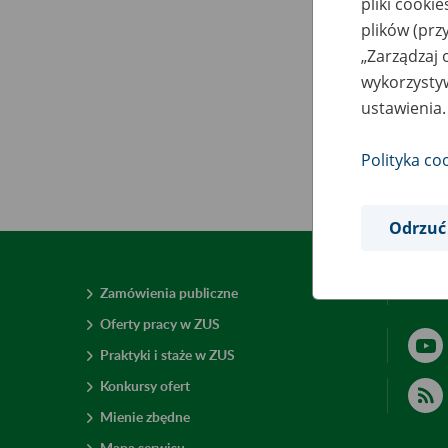
pliki cooki
plików (prz
„Zarządzaj 
wykorzystyw
ustawienia.
Polityka co
Odrzuć
Zamówienia publiczne
Deklar
Oferty pracy w ZUS
Praktyki i staże w ZUS
Konkursy ofert
Mienie zbędne
Mapa serwisu