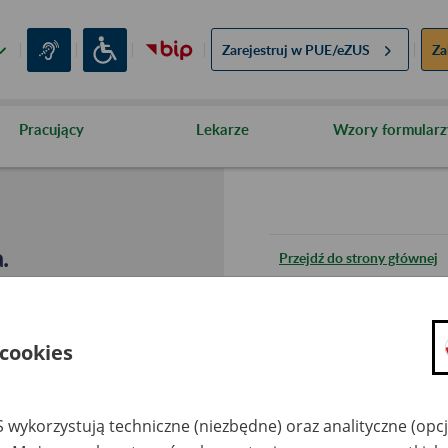
Zarejestruj w
PUE/eZUS
Za
Pracujący
Lekarze
Wzory formularz
.
Przejdź do strony głównej
Wróć do poprzedniej stron
 cookies
Przejdź do mapy serwisu
 wykorzystują techniczne (niezbędne) oraz analityczne (opc