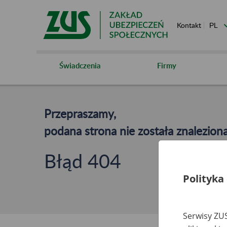
Kontakt
Świadczenia
Firmy
Przepraszamy,
podana strona nie została znaleziona
Błąd 404
Polityka
Serwisy ZUS