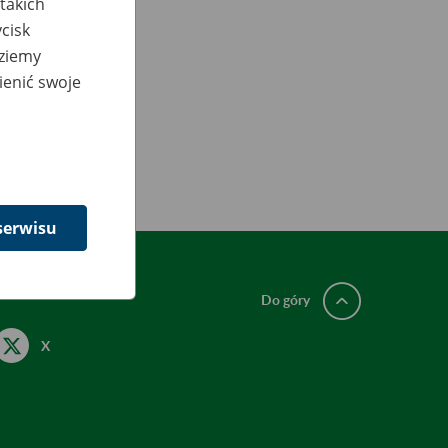
takich
cisk
dziemy
ienić swoje
serwisu
Do góry
X