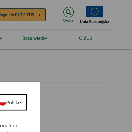
loguj do
PUE/eZUS
Szukaj
y
Baza wiedzy
O ZUS
y
Polski
jonalne)