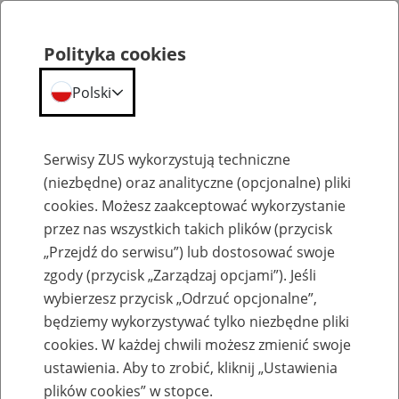
Polityka cookies
Polski
Menu
Szukaj
Serwisy ZUS wykorzystują techniczne
(niezbędne) oraz analityczne (opcjonalne) pliki
Przepraszamy,
cookies. Możesz zaakceptować wykorzystanie
podana strona nie została znaleziona.
przez nas wszystkich takich plików (przycisk
„Przejdź do serwisu”) lub dostosować swoje
Błąd 404
zgody (przycisk „Zarządzaj opcjami”). Jeśli
wybierzesz przycisk „Odrzuć opcjonalne”,
będziemy wykorzystywać tylko niezbędne pliki
cookies. W każdej chwili możesz zmienić swoje
ustawienia. Aby to zrobić, kliknij „Ustawienia
Przejdź do strony głównej
plików cookies” w stopce.