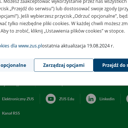
es. Możesz zaakceptować wykorzystanie przez nas wszystkich 
ycisk „Przejdź do serwisu”) lub dostosować swoje zgody (przy
opcjami”). Jeśli wybierzesz przycisk „Odrzuć opcjonalne”, bę
ać tylko niezbędne pliki cookies. W każdej chwili możesz zm
 Aby to zrobić, kliknij „Ustawienia plików cookies” w stopce.
okies dla www.zus.pl
ostatnia aktualizacja 19.08.2024 r.
 opcjonalne
Zarządzaj opcjami
Przejdź do 
acja dostępności
Ustawienia plików cookies
Elektroniczny ZUS
ZUS Edu
Linkedin
Kanał RSS