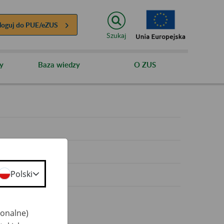
loguj do
PUE/eZUS
Szukaj
y
Baza wiedzy
O ZUS
y
Polski
jonalne)