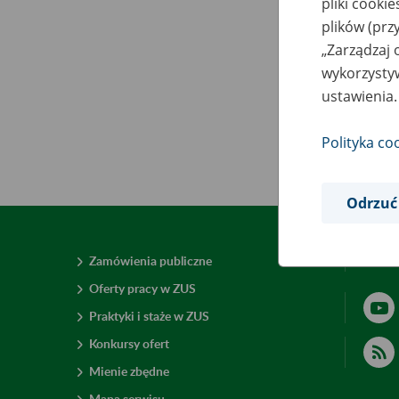
pliki cooki
plików (prz
„Zarządzaj 
wykorzystyw
ustawienia.
Polityka co
Odrzuć
Zamówienia publiczne
Deklar
Oferty pracy w ZUS
Praktyki i staże w ZUS
Konkursy ofert
Mienie zbędne
Mapa serwisu