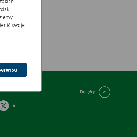
takich
cisk
dziemy
ienić swoje
serwisu
Do góry
X