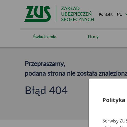
Kontakt
Świadczenia
Firmy
Przepraszamy,
podana strona nie została znaleziona
Błąd 404
Polityka
Serwisy ZUS