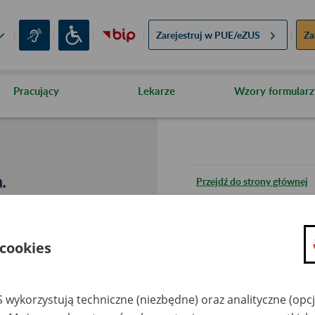
Zarejestruj w
PUE/eZUS
Za
Pracujący
Lekarze
Wzory formularz
.
Przejdź do strony głównej
Wróć do poprzedniej stron
 cookies
Przejdź do mapy serwisu
 wykorzystują techniczne (niezbędne) oraz analityczne (opc