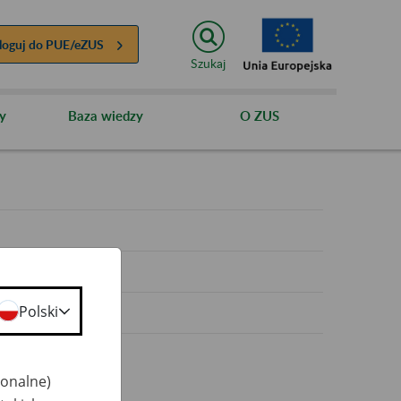
loguj do
PUE/eZUS
Szukaj
y
Baza wiedzy
O ZUS
y
Polski
jonalne)