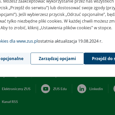
es. Możesz zaakceptować wykorzystanie przez nas wszystkich 
ycisk „Przejdź do serwisu”) lub dostosować swoje zgody (przy
opcjami”). Jeśli wybierzesz przycisk „Odrzuć opcjonalne”, bę
ać tylko niezbędne pliki cookies. W każdej chwili możesz zm
 Aby to zrobić, kliknij „Ustawienia plików cookies” w stopce.
okies dla www.zus.pl
ostatnia aktualizacja 19.08.2024 r.
 opcjonalne
Zarządzaj opcjami
Przejdź do 
acja dostępności
Ustawienia plików cookies
Elektroniczny ZUS
ZUS Edu
Linkedin
Kanał RSS