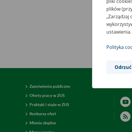
pliki cooki
plików (prz
„Zarządzaj 
wykorzystyw
ustawienia.
Polityka co
Odrzuć
Zamówienia publiczne
Deklar
Oferty pracy w ZUS
Praktyki i staże w ZUS
Konkursy ofert
Mienie zbędne
Mapa serwisu