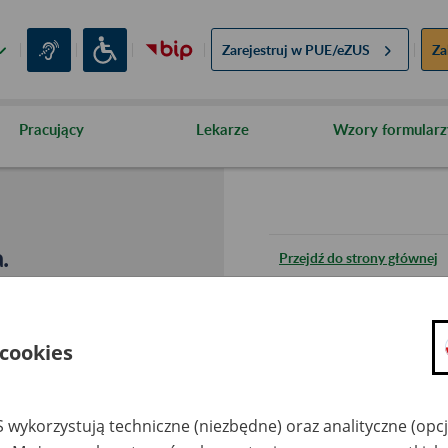
Zarejestruj w
PUE/eZUS
Za
Pracujący
Lekarze
Wzory formularz
.
Przejdź do strony głównej
Wróć do poprzedniej stron
 cookies
Przejdź do mapy serwisu
 wykorzystują techniczne (niezbędne) oraz analityczne (opc