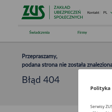
Kontakt
Świadczenia
Firmy
Przepraszamy,
podana strona nie została znaleziona
Błąd 404
Polityka
Serwisy ZUS