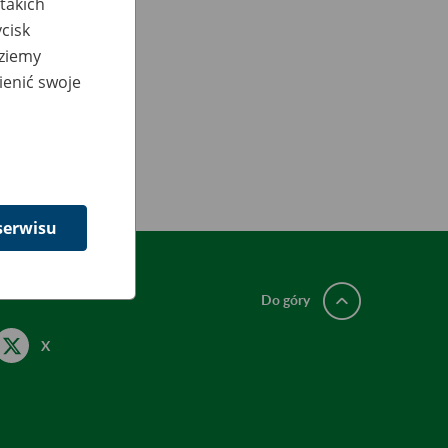
takich
cisk
dziemy
ienić swoje
serwisu
Do góry
X