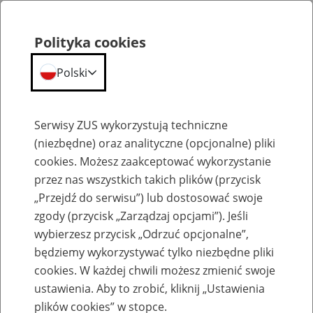
Polityka cookies
Polski
Menu
Szukaj
Serwisy ZUS wykorzystują techniczne
(niezbędne) oraz analityczne (opcjonalne) pliki
Przepraszamy,
cookies. Możesz zaakceptować wykorzystanie
podana strona nie została znaleziona.
przez nas wszystkich takich plików (przycisk
„Przejdź do serwisu”) lub dostosować swoje
Błąd 404
zgody (przycisk „Zarządzaj opcjami”). Jeśli
wybierzesz przycisk „Odrzuć opcjonalne”,
będziemy wykorzystywać tylko niezbędne pliki
cookies. W każdej chwili możesz zmienić swoje
ustawienia. Aby to zrobić, kliknij „Ustawienia
Przejdź do strony głównej
plików cookies” w stopce.