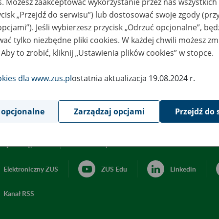
es. Możesz zaakceptować wykorzystanie przez nas wszystkich 
ycisk „Przejdź do serwisu”) lub dostosować swoje zgody (przy
opcjami”). Jeśli wybierzesz przycisk „Odrzuć opcjonalne”, bę
ać tylko niezbędne pliki cookies. W każdej chwili możesz zm
 Aby to zrobić, kliknij „Ustawienia plików cookies” w stopce.
okies dla www.zus.pl
ostatnia aktualizacja 19.08.2024 r.
 opcjonalne
Zarządzaj opcjami
Przejdź do 
acja dostępności
Ustawienia plików cookies
Elektroniczny ZUS
ZUS Edu
Linkedin
Kanał RSS