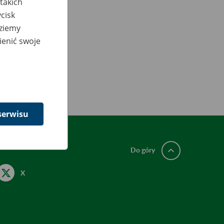
takich
cisk
dziemy
ienić swoje
serwisu
Do góry
X