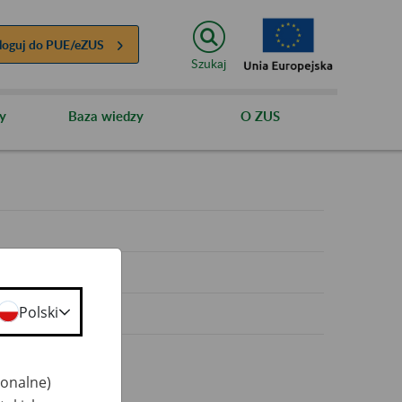
loguj do
PUE/eZUS
Szukaj
y
Baza wiedzy
O ZUS
y
Polski
jonalne)