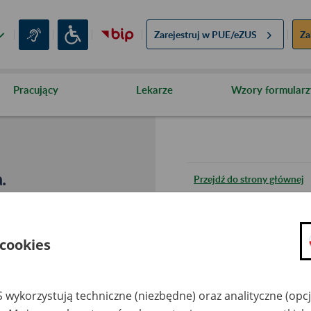
Zarejestruj w
PUE/eZUS
Za
Pracujący
Lekarze
Wzory formularz
.
Przejdź do strony głównej
Wróć do poprzedniej stron
 cookies
Przejdź do mapy serwisu
 wykorzystują techniczne (niezbędne) oraz analityczne (opc