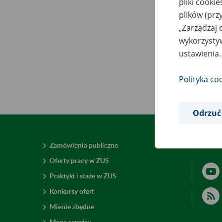
pliki cooki
plików (prz
„Zarządzaj 
wykorzystyw
ustawienia.
Polityka co
Odrzuć
Zamówienia publiczne
Deklar
Oferty pracy w ZUS
Praktyki i staże w ZUS
Konkursy ofert
Mienie zbędne
Mapa serwisu