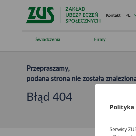
Kontakt
Świadczenia
Firmy
Przepraszamy,
podana strona nie została znaleziona
Błąd 404
Polityka
Serwisy ZUS