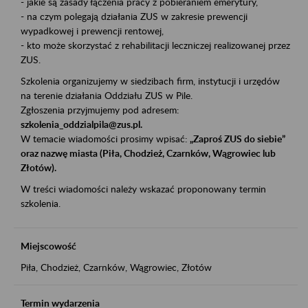
- jakie są zasady łączenia pracy z pobieraniem emerytury,
- na czym polegają działania ZUS w zakresie prewencji
wypadkowej i prewencji rentowej,
- kto może skorzystać z rehabilitacji leczniczej realizowanej przez
ZUS.
Szkolenia organizujemy w siedzibach firm, instytucji i urzędów
na terenie działania Oddziału ZUS w Pile.
Zgłoszenia przyjmujemy pod adresem:
szkolenia_oddzialpila@zus.pl.
W temacie wiadomości prosimy wpisać:
„Zaproś ZUS do siebie”
oraz nazwę miasta (Piła, Chodzież, Czarnków, Wągrowiec lub
Złotów).
W treści wiadomości należy wskazać proponowany termin
szkolenia.
Miejscowość
Piła, Chodzież, Czarnków, Wągrowiec, Złotów
Termin wydarzenia