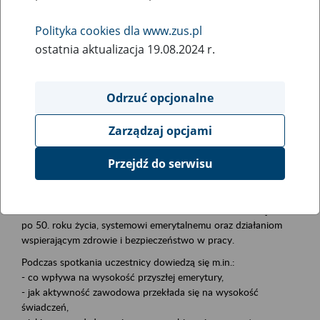
Polityka cookies dla www.zus.pl
Rodzaj wydarzenia
ostatnia aktualizacja 19.08.2024 r.
Szkolenia
Obszar merytoryczny
Odrzuć opcjonalne
płatnicy, ubezpieczeni, świadczeniobiorcy
Zarządzaj opcjami
Opis wydarzenia
Przejdź do serwisu
Zapraszamy pracodawców, instytucje i organizacje do udziału w
inicjatywie Aktywni 50+. W jej ramach eksperci ZUS prowadzą
bezpłatne szkolenia poświęcone: aktywności zawodowej osób
po 50. roku życia, systemowi emerytalnemu oraz działaniom
wspierającym zdrowie i bezpieczeństwo w pracy.
Podczas spotkania uczestnicy dowiedzą się m.in.:
- co wpływa na wysokość przyszłej emerytury,
- jak aktywność zawodowa przekłada się na wysokość
świadczeń,