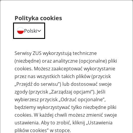
Polityka cookies
Polski
Menu
Szukaj
Serwisy ZUS wykorzystują techniczne
(niezbędne) oraz analityczne (opcjonalne) pliki
cookies. Możesz zaakceptować wykorzystanie
Szkolenia
przez nas wszystkich takich plików (przycisk
„Przejdź do serwisu”) lub dostosować swoje
zgody (przycisk „Zarządzaj opcjami”). Jeśli
wybierzesz przycisk „Odrzuć opcjonalne”,
będziemy wykorzystywać tylko niezbędne pliki
cookies. W każdej chwili możesz zmienić swoje
Zaproś ZUS do swojej organizacji -
ustawienia. Aby to zrobić, kliknij „Ustawienia
Aktywni 50+
plików cookies” w stopce.