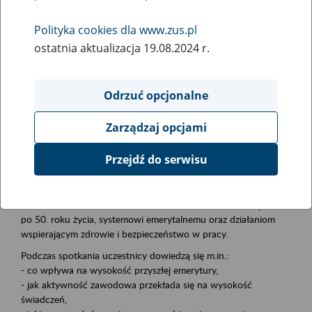
Polityka cookies dla www.zus.pl
Rodzaj wydarzenia
ostatnia aktualizacja 19.08.2024 r.
Szkolenia
Obszar merytoryczny
Odrzuć opcjonalne
płatnicy, ubezpieczeni, świadczeniobiorcy
Zarządzaj opcjami
Opis wydarzenia
Przejdź do serwisu
Zapraszamy pracodawców, instytucje i organizacje do udziału w
inicjatywie Aktywni 50+. W jej ramach eksperci ZUS prowadzą
bezpłatne szkolenia poświęcone: aktywności zawodowej osób
po 50. roku życia, systemowi emerytalnemu oraz działaniom
wspierającym zdrowie i bezpieczeństwo w pracy.
Podczas spotkania uczestnicy dowiedzą się m.in.:
- co wpływa na wysokość przyszłej emerytury,
- jak aktywność zawodowa przekłada się na wysokość
świadczeń,