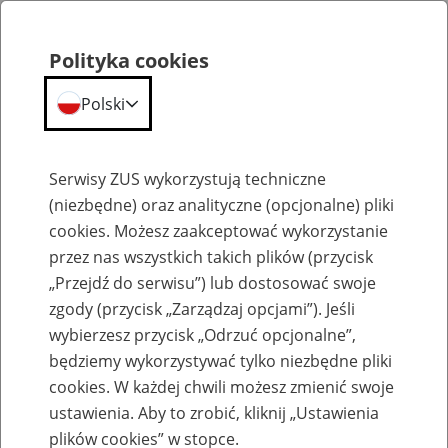
Polityka cookies
Polski
Menu
Szukaj
Serwisy ZUS wykorzystują techniczne
(niezbędne) oraz analityczne (opcjonalne) pliki
cookies. Możesz zaakceptować wykorzystanie
Szkolenia
przez nas wszystkich takich plików (przycisk
„Przejdź do serwisu”) lub dostosować swoje
zgody (przycisk „Zarządzaj opcjami”). Jeśli
wybierzesz przycisk „Odrzuć opcjonalne”,
będziemy wykorzystywać tylko niezbędne pliki
cookies. W każdej chwili możesz zmienić swoje
Zaproś ZUS do swojej organizacji -
ustawienia. Aby to zrobić, kliknij „Ustawienia
Aktywni 50+
plików cookies” w stopce.