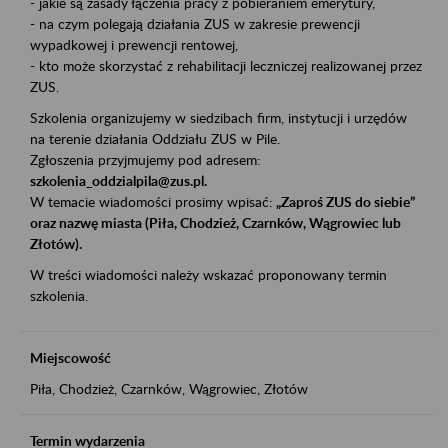
- jakie są zasady łączenia pracy z pobieraniem emerytury,
- na czym polegają działania ZUS w zakresie prewencji
wypadkowej i prewencji rentowej,
- kto może skorzystać z rehabilitacji leczniczej realizowanej przez
ZUS.
Szkolenia organizujemy w siedzibach firm, instytucji i urzędów
na terenie działania Oddziału ZUS w Pile.
Zgłoszenia przyjmujemy pod adresem:
szkolenia_oddzialpila@zus.pl.
W temacie wiadomości prosimy wpisać:
„Zaproś ZUS do siebie”
oraz nazwę miasta (Piła, Chodzież, Czarnków, Wągrowiec lub
Złotów).
W treści wiadomości należy wskazać proponowany termin
szkolenia.
Miejscowość
Piła, Chodzież, Czarnków, Wągrowiec, Złotów
Termin wydarzenia