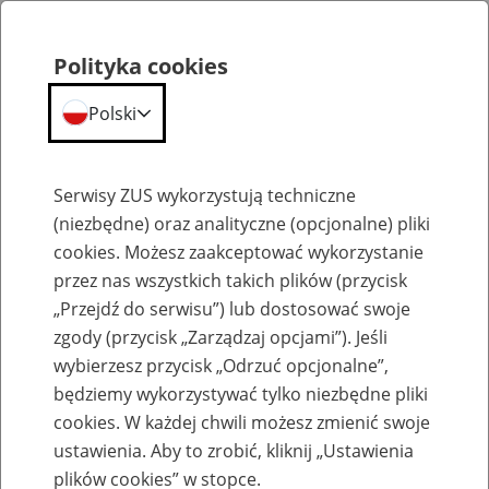
Polityka cookies
Polski
Menu
Szukaj
Serwisy ZUS wykorzystują techniczne
(niezbędne) oraz analityczne (opcjonalne) pliki
Przepraszamy,
cookies. Możesz zaakceptować wykorzystanie
podana strona nie została znaleziona.
przez nas wszystkich takich plików (przycisk
„Przejdź do serwisu”) lub dostosować swoje
Błąd 404
zgody (przycisk „Zarządzaj opcjami”). Jeśli
wybierzesz przycisk „Odrzuć opcjonalne”,
będziemy wykorzystywać tylko niezbędne pliki
cookies. W każdej chwili możesz zmienić swoje
ustawienia. Aby to zrobić, kliknij „Ustawienia
Przejdź do strony głównej
plików cookies” w stopce.