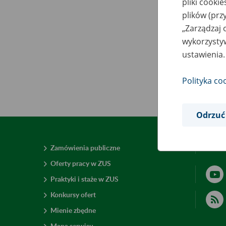
pliki cooki
plików (prz
„Zarządzaj 
wykorzystyw
ustawienia.
Polityka co
Odrzuć
Zamówienia publiczne
Deklar
Oferty pracy w ZUS
Praktyki i staże w ZUS
Konkursy ofert
Mienie zbędne
Mapa serwisu