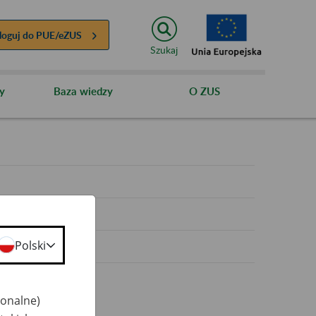
loguj do
PUE/eZUS
Szukaj
y
Baza wiedzy
O ZUS
y
Polski
jonalne)