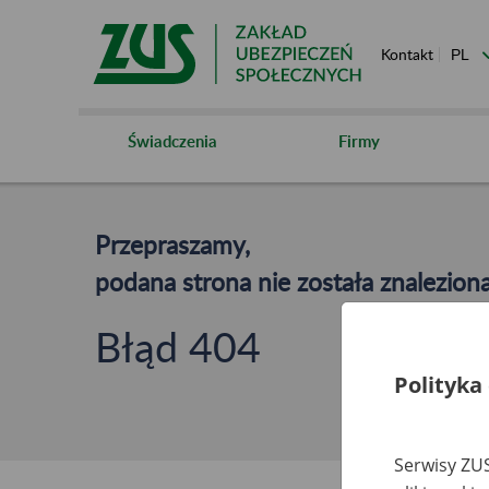
Kontakt
Świadczenia
Firmy
Przepraszamy,
podana strona nie została znaleziona
Błąd 404
Polityka
Serwisy ZUS