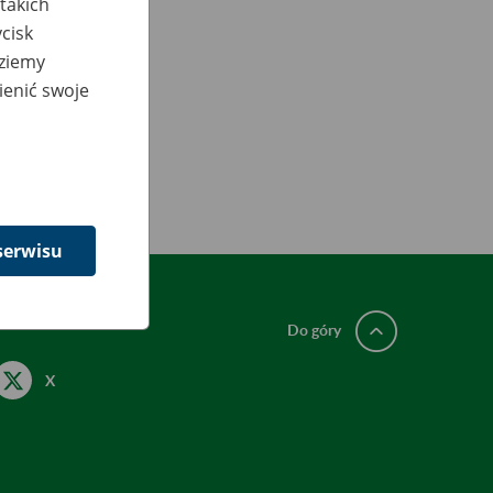
takich
cisk
dziemy
ienić swoje
serwisu
Do góry
X