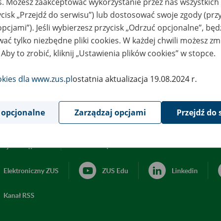
es. Możesz zaakceptować wykorzystanie przez nas wszystkich 
ycisk „Przejdź do serwisu”) lub dostosować swoje zgody (przy
opcjami”). Jeśli wybierzesz przycisk „Odrzuć opcjonalne”, bę
ać tylko niezbędne pliki cookies. W każdej chwili możesz zm
 Aby to zrobić, kliknij „Ustawienia plików cookies” w stopce.
okies dla www.zus.pl
ostatnia aktualizacja 19.08.2024 r.
 opcjonalne
Zarządzaj opcjami
Przejdź do 
acja dostępności
Ustawienia plików cookies
Elektroniczny ZUS
ZUS Edu
Linkedin
Kanał RSS