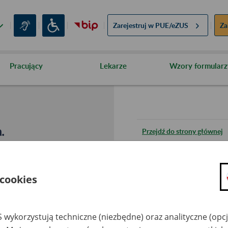
Zarejestruj w
PUE/eZUS
Za
Pracujący
Lekarze
Wzory formularz
.
Przejdź do strony głównej
Wróć do poprzedniej stron
 cookies
Przejdź do mapy serwisu
 wykorzystują techniczne (niezbędne) oraz analityczne (opc