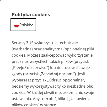
Polityka cookies
Polski
Menu
Szukaj
Serwisy ZUS wykorzystują techniczne
(niezbędne) oraz analityczne (opcjonalne) pliki
Przepraszamy,
cookies. Możesz zaakceptować wykorzystanie
podana strona nie została znaleziona.
przez nas wszystkich takich plików (przycisk
„Przejdź do serwisu”) lub dostosować swoje
Błąd 404
zgody (przycisk „Zarządzaj opcjami”). Jeśli
wybierzesz przycisk „Odrzuć opcjonalne”,
będziemy wykorzystywać tylko niezbędne pliki
cookies. W każdej chwili możesz zmienić swoje
ustawienia. Aby to zrobić, kliknij „Ustawienia
Przejdź do strony głównej
plików cookies” w stopce.