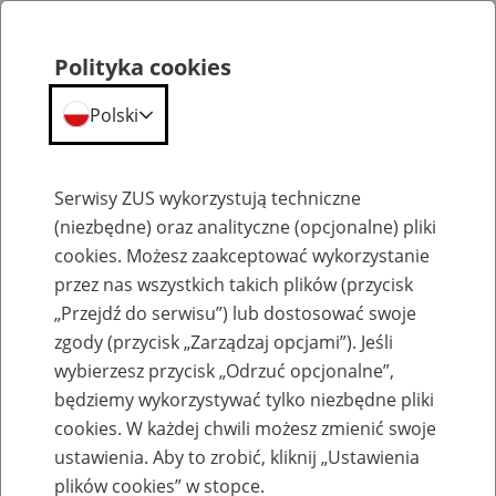
Polityka cookies
Polski
Menu
Szukaj
Serwisy ZUS wykorzystują techniczne
(niezbędne) oraz analityczne (opcjonalne) pliki
Przepraszamy,
cookies. Możesz zaakceptować wykorzystanie
podana strona nie została znaleziona.
przez nas wszystkich takich plików (przycisk
„Przejdź do serwisu”) lub dostosować swoje
Błąd 404
zgody (przycisk „Zarządzaj opcjami”). Jeśli
wybierzesz przycisk „Odrzuć opcjonalne”,
będziemy wykorzystywać tylko niezbędne pliki
cookies. W każdej chwili możesz zmienić swoje
ustawienia. Aby to zrobić, kliknij „Ustawienia
Przejdź do strony głównej
plików cookies” w stopce.