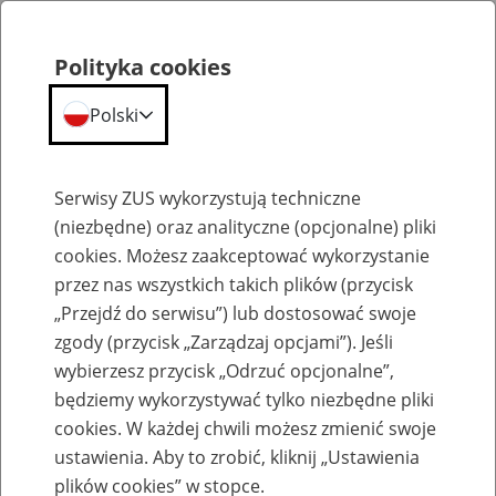
Polityka cookies
Polski
Menu
Szukaj
Serwisy ZUS wykorzystują techniczne
(niezbędne) oraz analityczne (opcjonalne) pliki
Przepraszamy,
cookies. Możesz zaakceptować wykorzystanie
podana strona nie została znaleziona.
przez nas wszystkich takich plików (przycisk
„Przejdź do serwisu”) lub dostosować swoje
Błąd 404
zgody (przycisk „Zarządzaj opcjami”). Jeśli
wybierzesz przycisk „Odrzuć opcjonalne”,
będziemy wykorzystywać tylko niezbędne pliki
cookies. W każdej chwili możesz zmienić swoje
ustawienia. Aby to zrobić, kliknij „Ustawienia
Przejdź do strony głównej
plików cookies” w stopce.