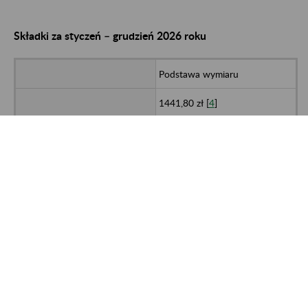
Składki za styczeń – grudzień 2026 roku
Podstawa wymiaru
1441,80 zł [
4
]
Wysokość składki w %
19,52%
8%
1,67% [
2
]
2,45%
Kwota składki
281,44 zł