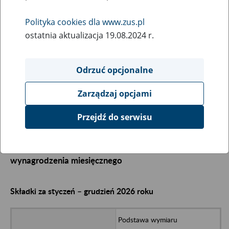
2
lutego
Polityka cookies dla www.zus.pl
2026
ostatnia aktualizacja 19.08.2024 r.
Informacja o wysokości składek na ubezpieczenia
Odrzuć opcjonalne
społeczne w 2026 r.
Zarządzaj opcjami
Przejdź do serwisu
1. Jeśli nie jesteś uprawniony do ulg i opłacasz składki
na ubezpieczenia społeczne od podstawy nie niższej
niż 60% prognozowanego przeciętnego
wynagrodzenia miesięcznego
Składki za styczeń – grudzień 2026 roku
Podstawa wymiaru