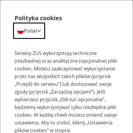
Polityka cookies
Polski
Menu
Szukaj
Serwisy ZUS wykorzystują techniczne
(niezbędne) oraz analityczne (opcjonalne) pliki
cookies. Możesz zaakceptować wykorzystanie
Składki
przez nas wszystkich takich plików (przycisk
„Przejdź do serwisu”) lub dostosować swoje
zgody (przycisk „Zarządzaj opcjami”). Jeśli
wybierzesz przycisk „Odrzuć opcjonalne”,
będziemy wykorzystywać tylko niezbędne pliki
Wysokość składek za osoby
cookies. W każdej chwili możesz zmienić swoje
prowadzące działalność
ustawienia. Aby to zrobić, kliknij „Ustawienia
plików cookies” w stopce.
gospodarczą