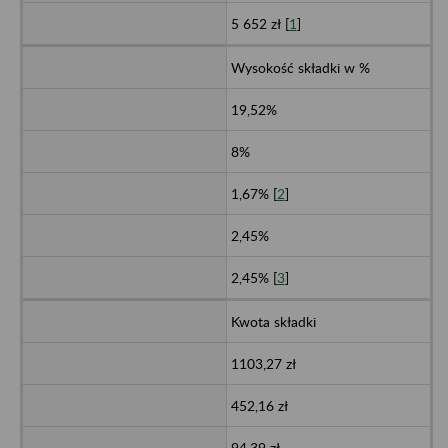
5 652 zł [
1
]
Wysokość składki w %
19,52%
8%
1,67% [
2
]
2,45%
2,45% [
3
]
Kwota składki
1103,27 zł
452,16 zł
94,39 zł