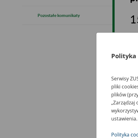
1
Pozostałe komunikaty
Prz
ZLA
Polityka
Serwisy ZUS
pliki cooki
plików (prz
„Zarządzaj 
wykorzystyw
Usł
ustawienia.
Polityka co