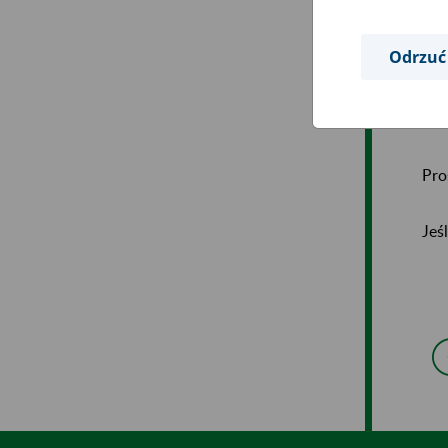
Odrzuć
będ
Pro
Jeś