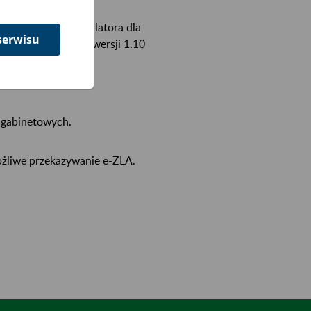
:zla
w ramach symulatora dla
serwisu
dla dokumentacji w wersji 1.10
h gabinetowych.
ożliwe przekazywanie e-ZLA.