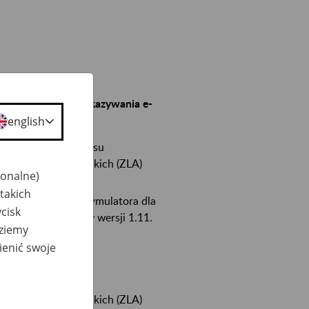
nie z usług do przekazywania e-
english
pecyfikacji interfejsu
 Zaświadczeń Lekarskich (ZLA)
jonalne)
takich
eV2:zla
w ramach symulatora dla
cisk
dla dokumentacji w wersji 1.11.
dziemy
ienić swoje
cyfikacji interfejsu
 Zaświadczeń Lekarskich (ZLA)