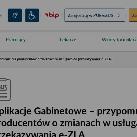
Zarejestruj w
PUE/eZUS
Za
Pracujący
Lekarze
Wzory formularz
mnienie dla producentów o zmianach w usługach do przekazywania e-ZLA
plikacje Gabinetowe – przypomn
roducentów o zmianach w usług
rzekazywania e-ZLA