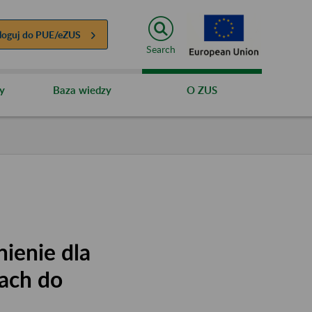
loguj do
PUE/eZUS
Search
y
Baza wiedzy
O ZUS
ienie dla
ach do