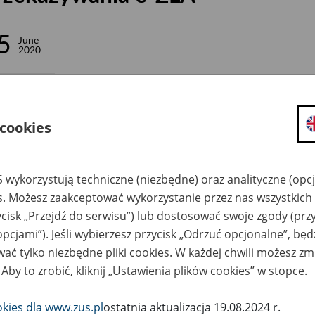
5
June
2020
ypominamy, że
od 1 lipca 2020 r. można będzie korzystać wyłącz
 przez Aplikacje Gabinetowe
opublikowanych pod adresem:
 cookies
https://pue.zus.pl:8001/ws/zus.channel.gabinetoweV2:zla
S
udostępniającego funkcjonalność obsługi elektronicznych
 wykorzystują techniczne (niezbędne) oraz analityczne (opc
dla Aplikacji Gabinetowych Wersja 1.11;
es. Możesz zaakceptować wykorzystanie przez nas wszystkich 
https://193.105.143.152:8001/ws/zus.channel.gabinetow
ycisk „Przejdź do serwisu”) lub dostosować swoje zgody (przy
aplikacji gabinetowych na którym udostępnione są usługi 
opcjami”). Jeśli wybierzesz przycisk „Odrzuć opcjonalne”, bę
ać tylko niezbędne pliki cookies. W każdej chwili możesz zm
ugi opublikowane pod adresem:
 Aby to zrobić, kliknij „Ustawienia plików cookies” w stopce.
https://pue.zus.pl:8001/ws/zus.channel.gabinetowe:zla
Spe
udostępniającego funkcjonalność obsługi elektronicznych
okies dla www.zus.pl
ostatnia aktualizacja 19.08.2024 r.