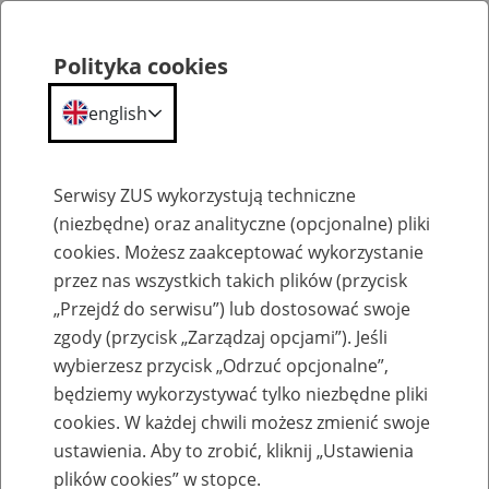
Polityka cookies
english
Menu
Search
Serwisy ZUS wykorzystują techniczne
(niezbędne) oraz analityczne (opcjonalne) pliki
Przepraszamy,
cookies. Możesz zaakceptować wykorzystanie
podana strona nie została znaleziona.
przez nas wszystkich takich plików (przycisk
„Przejdź do serwisu”) lub dostosować swoje
Błąd 404
zgody (przycisk „Zarządzaj opcjami”). Jeśli
wybierzesz przycisk „Odrzuć opcjonalne”,
będziemy wykorzystywać tylko niezbędne pliki
cookies. W każdej chwili możesz zmienić swoje
ustawienia. Aby to zrobić, kliknij „Ustawienia
Przejdź do strony głównej
plików cookies” w stopce.