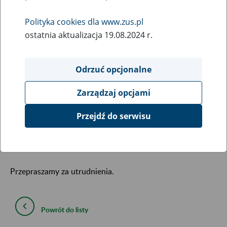
certyfikatów ZUS na portalu PUE ZUS
Polityka cookies dla www.zus.pl
14
November
ostatnia aktualizacja 19.08.2024 r.
2018
Odrzuć opcjonalne
Informujemy, że na portalu PUE ZUS mogą występować
ograniczenia w anulowaniu i pobieraniu certyfikatów z
Zarządzaj opcjami
ZUS wystawianych dla lekarzy.
Przejdź do serwisu
O przywróceniu prawidłowego działania sytemu
poinformujemy kolejnym komunikatem.
Przepraszamy za utrudnienia.
Powrót do listy