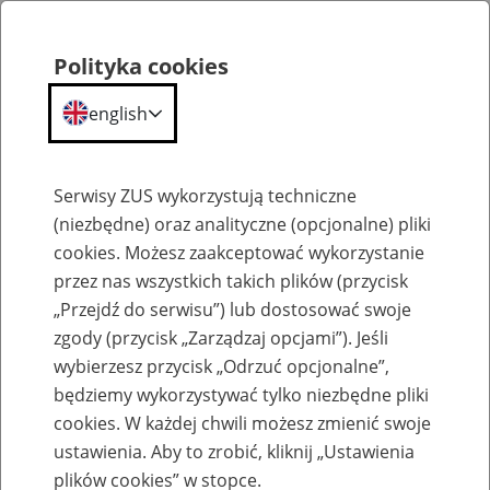
Polityka cookies
english
Menu
Search
Serwisy ZUS wykorzystują techniczne
(niezbędne) oraz analityczne (opcjonalne) pliki
cookies. Możesz zaakceptować wykorzystanie
Komunikaty
przez nas wszystkich takich plików (przycisk
„Przejdź do serwisu”) lub dostosować swoje
zgody (przycisk „Zarządzaj opcjami”). Jeśli
wybierzesz przycisk „Odrzuć opcjonalne”,
będziemy wykorzystywać tylko niezbędne pliki
cookies. W każdej chwili możesz zmienić swoje
Informacja dla lekarzy - możliwe
ustawienia. Aby to zrobić, kliknij „Ustawienia
ograniczenia w pobieraniu i anulowaniu
plików cookies” w stopce.