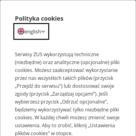
Polityka cookies
english
Menu
Search
Serwisy ZUS wykorzystują techniczne
(niezbędne) oraz analityczne (opcjonalne) pliki
cookies. Możesz zaakceptować wykorzystanie
Komunikaty
przez nas wszystkich takich plików (przycisk
„Przejdź do serwisu”) lub dostosować swoje
zgody (przycisk „Zarządzaj opcjami”). Jeśli
wybierzesz przycisk „Odrzuć opcjonalne”,
będziemy wykorzystywać tylko niezbędne pliki
cookies. W każdej chwili możesz zmienić swoje
Informacja Zakładu Ubezpieczeń
ustawienia. Aby to zrobić, kliknij „Ustawienia
Społecznych z dnia 19 czerwca 2013 r. w
plików cookies” w stopce.