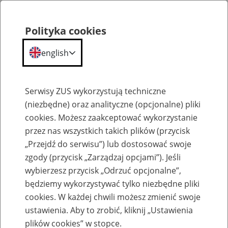
Polityka cookies
english
Menu
Search
Serwisy ZUS wykorzystują techniczne
(niezbędne) oraz analityczne (opcjonalne) pliki
cookies. Możesz zaakceptować wykorzystanie
Komunikaty
przez nas wszystkich takich plików (przycisk
„Przejdź do serwisu”) lub dostosować swoje
zgody (przycisk „Zarządzaj opcjami”). Jeśli
wybierzesz przycisk „Odrzuć opcjonalne”,
będziemy wykorzystywać tylko niezbędne pliki
cookies. W każdej chwili możesz zmienić swoje
Informacja Zakładu Ubezpieczeń
ustawienia. Aby to zrobić, kliknij „Ustawienia
Społecznych z dnia 27 maja 2013 r. w
plików cookies” w stopce.